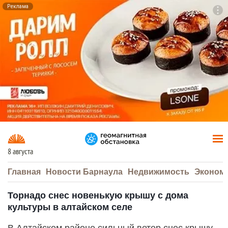
Реклама
To
F7
8 августа
Главная
Новости Барнаула
Недвижимость
Эконом
Торнадо снес новенькую крышу с дома
культуры в алтайском селе
В Алтайском районе сильный ветер снес крышу