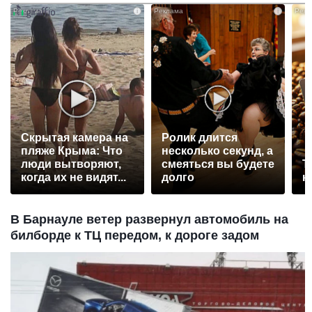
i
i
Скрытая камера на
Ролик длится
пляже Крыма: Что
несколько секунд, а
люди вытворяют,
смеяться вы будете
Т
когда их не видят...
долго
к
В Барнауле ветер развернул автомобиль на
билборде к ТЦ передом, к дороге задом