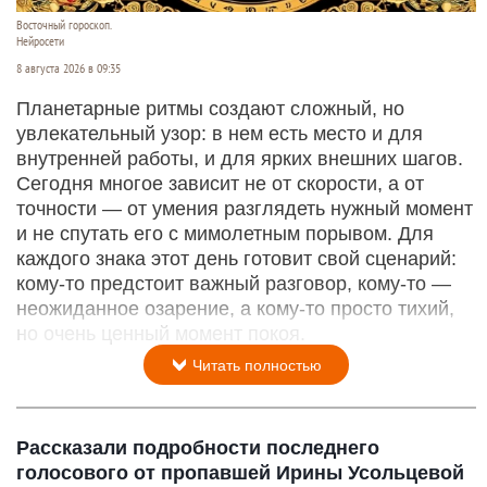
Восточный гороскоп.
Нейросети
8 августа 2026 в 09:35
Планетарные ритмы создают сложный, но
увлекательный узор: в нем есть место и для
внутренней работы, и для ярких внешних шагов.
Сегодня многое зависит не от скорости, а от
точности — от умения разглядеть нужный момент
и не спутать его с мимолетным порывом. Для
каждого знака этот день готовит свой сценарий:
кому‑то предстоит важный разговор, кому‑то —
неожиданное озарение, а кому‑то просто тихий,
но очень ценный момент покоя.
Читать полностью
Рассказали подробности последнего
голосового от пропавшей Ирины Усольцевой