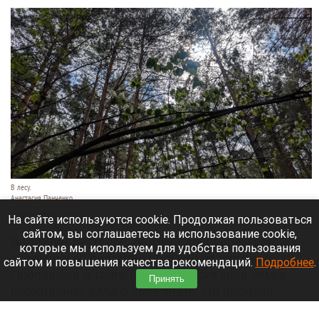
В лесу.
Анастасия Панченко
8 августа 2026 в 09:05
На сайте используются cookie. Продолжая пользоваться
сайтом, вы соглашаетесь на использование cookie,
Валентин Дегтерев, близкий друг главы семьи
которые мы используем для удобства пользования
Усольцевых, внезапно получил от них весточку.
сайтом и повышения качества рекомендаций.
Подробнее
.
Пропавшая в тайге Красноярского края семья
Принять
неожиданно дала о себе знать. Он раскрыл
дословное содержание короткого послания,