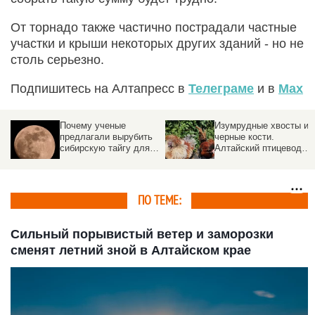
От торнадо также частично пострадали частные
участки и крыши некоторых других зданий - но не
столь серьезно.
Подпишитесь на Алтапресс в
Телеграме
и в
Max
Почему ученые
Изумрудные хвосты и
предлагали вырубить
черные кости.
сибирскую тайгу для
Алтайский птицевод
общения с
разводит редчайшие
инопланетянами
породы кур со всего
мира
ПО ТЕМЕ:
Сильный порывистый ветер и заморозки
сменят летний зной в Алтайском крае