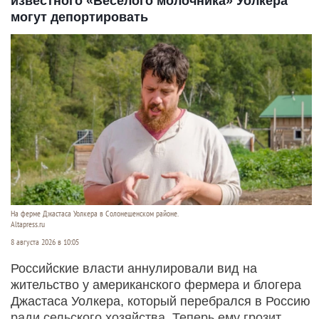
известного «Веселого молочника» Уолкера
могут депортировать
На ферме Джастаса Уолкера в Солонешенском районе.
Altapress.ru
8 августа 2026 в 10:05
Российские власти аннулировали вид на
жительство у американского фермера и блогера
Джастаса Уолкера, который перебрался в Россию
ради сельского хозяйства. Теперь ему грозит