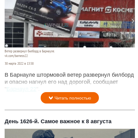
Ветер развернул билборд в Барнауле.
vk.com/barneos22
30 марта 2022 в 13:58
В Барнауле штормовой ветер развернул билборд
и опасно нагнул его над дорогой, сообщает
"
Барнаул 22
".
Читать полностью
День 1626-й. Самое важное к 8 августа