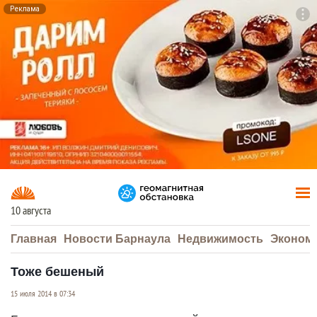
Реклама
To
F7
10 августа
Главная
Новости Барнаула
Недвижимость
Эконом
Тоже бешеный
15 июля 2014 в 07:34