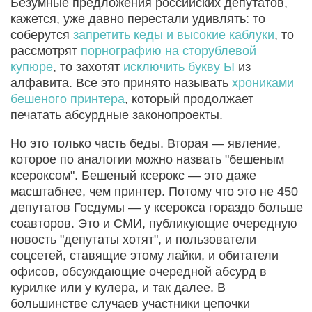
Безумные предложения российских депутатов,
кажется, уже давно перестали удивлять: то
соберутся
запретить кеды и высокие каблуки
, то
рассмотрят
порнографию на сторублевой
купюре
, то захотят
исключить букву Ы
из
алфавита. Все это принято называть
хрониками
бешеного принтера
, который продолжает
печатать абсурдные законопроекты.
Но это только часть беды. Вторая — явление,
которое по аналогии можно назвать "бешеным
ксероксом". Бешеный ксерокс — это даже
масштабнее, чем принтер. Потому что это не 450
депутатов Госдумы — у ксерокса гораздо больше
соавторов. Это и СМИ, публикующие очередную
новость "депутаты хотят", и пользователи
соцсетей, ставящие этому лайки, и обитатели
офисов, обсуждающие очередной абсурд в
курилке или у кулера, и так далее. В
большинстве случаев участники цепочки