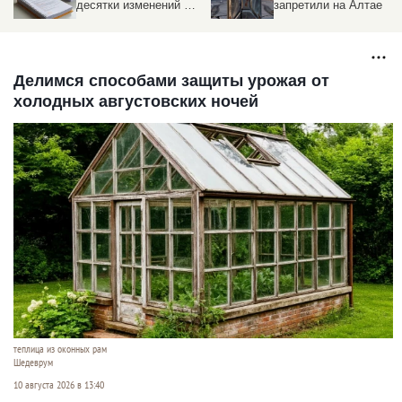
десятки изменений —
запретили на Алтае
от пенсий до ипотеки
Делимся способами защиты урожая от
холодных августовских ночей
теплица из оконных рам
Шедеврум
10 августа 2026 в 13:40