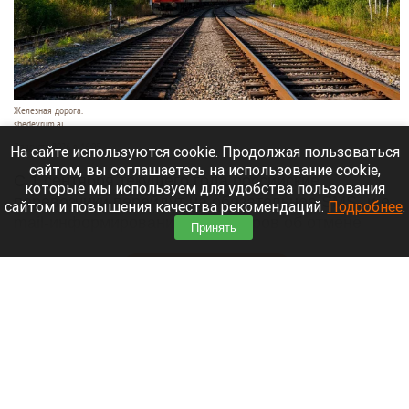
Железная дорога.
shedevrum.ai
7 августа 2026 в 16:05
На сайте используются cookie. Продолжая пользоваться
сайтом, вы соглашаетесь на использование cookie,
С 1 сентября текущего года российские
которые мы используем для удобства пользования
перевозчики перейдут на обязательное SMS- и e-
сайтом и повышения качества рекомендаций.
Подробнее
.
mail-информирование пассажиров об отмене
Принять
поездов или смене маршрута.
Читать полностью
Стало известно о скрывшихся от следствия
сообщниках Лерчек