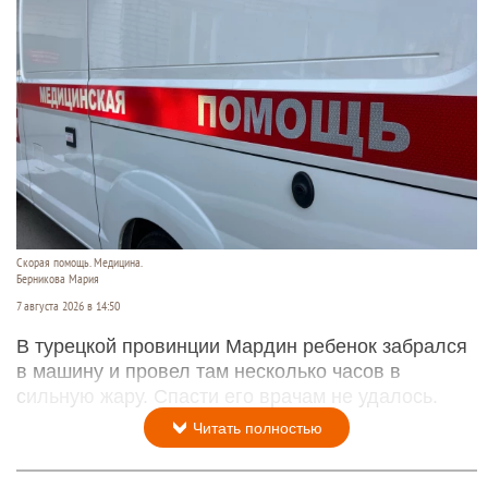
Скорая помощь. Медицина.
Берникова Мария
7 августа 2026 в 14:50
В турецкой провинции Мардин ребенок забрался
в машину и провел там несколько часов в
сильную жару. Спасти его врачам не удалось.
Читать полностью