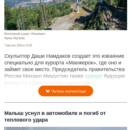
Всесезонный курорт «Манжерок».
Ирина Пергаева.
7 августа 2026 в 15:20
Скульптор Даши Намдаков создает это изваяние
специально для курорта «Манжерок», где оно и
займет свое место. Председатель правительства
России Михаил Мишустин также
оценил
будущие
планы по строительству скульптуры.
Читать полностью
Малыш уснул в автомобиле и погиб от
теплового удара