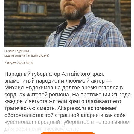
Михаил Евдокимов.
кадр из фильма "Не валяй дурака".
7 августа 2026 в 09:30
Народный губернатор Алтайского края,
знаменитый пародист и любимый актер —
Михаил Евдокимов на долгое время остался в
сердцах жителей региона. На протяжении 21 года
каждое 7 августа жители края оплакивают его
трагическую смерть. Altapress.ru вспоминает
обстоятельства той страшной аварии и как себя
чувствовал народный губернатор в непривычном
для себя политическом котле.