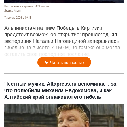
Пик Победы в Киргизии, 7439 метров
Яндекс Карты
7 августа 2026 в 09:45
Альпинистам на пике Победы в Киргизии
предстоит возможное открытие: прошлогодняя
экспедиция Натальи Наговициной завершилась
гибелью на высоте 7 150 м, но там же она могла
оставить свое последнее послание.
Читать полностью
Честный мужик. Altapress.ru вспоминает, за
что полюбили Михаила Евдокимова, и как
Алтайский край оплакивал его гибель