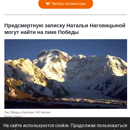
Читать полностью
Предсмертную записку Натальи Наговицыной
могут найти на пике Победы
Пик Победы в Киргизии, 7439 метров
Яндекс Карты
7 августа 2026 в 09:45
На сайте используются cookie. Продолжая пользоваться