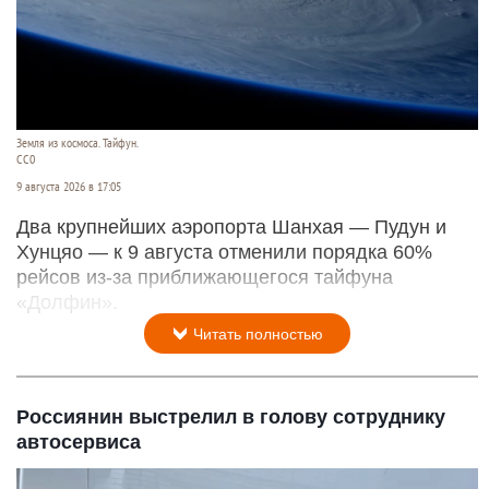
Земля из космоса. Тайфун.
СС0
9 августа 2026 в 17:05
Два крупнейших аэропорта Шанхая — Пудун и
Хунцяо — к 9 августа отменили порядка 60%
рейсов из-за приближающегося тайфуна
«Долфин».
Читать полностью
Россиянин выстрелил в голову сотруднику
автосервиса