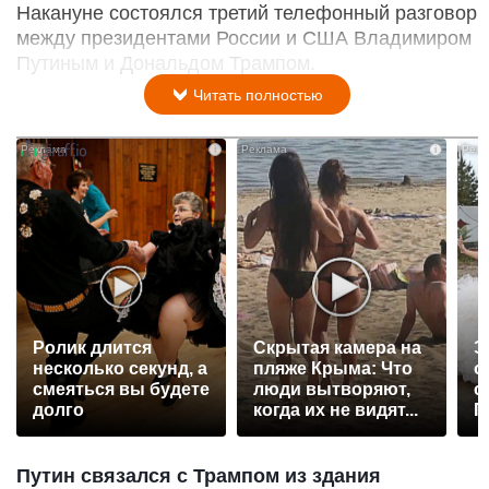
Накануне состоялся третий телефонный разговор
между президентами России и США Владимиром
Путиным и Дональдом Трампом.
Читать полностью
i
i
Ролик длится
Скрытая камера на
Э
несколько секунд, а
пляже Крыма: Что
о
смеяться вы будете
люди вытворяют,
с
долго
когда их не видят...
П
р
Путин связался с Трампом из здания