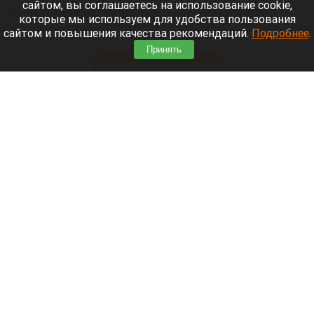
сайтом, вы соглашаетесь на использование cookie,
Диджей из России Дмитрий — выступает под
которые мы используем для удобства пользования
псевдонимом DJ FЫRРИN — пропал в Таиланде
сайтом и повышения качества рекомендаций.
Подробнее
.
после возникновения проблем с документами.
Принять
Читать полностью
Невероятный закат на Телецком озере снял
инспектор Алтайского заповедника. Фото