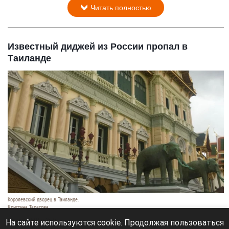
Читать полностью
Известный диджей из России пропал в
Таиланде
Королевский дворец в Таиланде.
Кристина Тарасова
9 августа 2026 в 15:35
На сайте используются cookie. Продолжая пользоваться