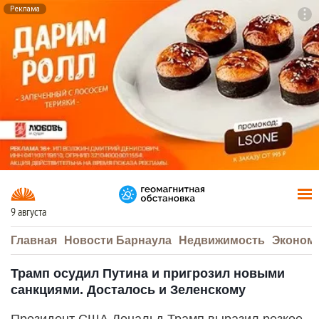
Реклама
To
F7
9 августа
Главная
Новости Барнаула
Недвижимость
Эконом
Трамп осудил Путина и пригрозил новыми
санкциями. Досталось и Зеленскому
Президент США Дональд Трамп выразил резкое