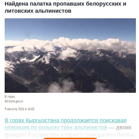
Найдена палатка пропавших белорусских и
литовских альпинистов
В горах.
04.mchs.gov.ru
9 августа 2026 в 16:05
В горах Кыргызстана продолжается поисковая
операция по розыску трех альпинистов
— двоих
граждан Белоруссии и одного гражданина Литвы.