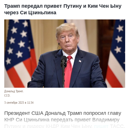
Трамп передал привет Путину и Ким Чен Ыну
через Си Цзиньпина
Дональд Трамп.
CCO.
3 сентября 2025 в 11:34
Президент США Дональд Трамп попросил главу
КНР Си Цзиньпина передать привет Владимиру
Путину и лидеру КНДР Ким Чен Ыну,
пишет
ТАСС.