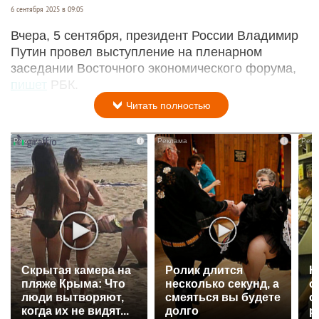
6 сентября 2025 в 09:05
Вчера, 5 сентября, президент России Владимир
Путин провел выступление на пленарном
заседании Восточного экономического форума,
пишет
РБК.
Читать полностью
i
i
Скрытая камера на
Ролик длится
К
пляже Крыма: Что
несколько секунд, а
о
люди вытворяют,
смеяться вы будете
о
когда их не видят...
долго
р