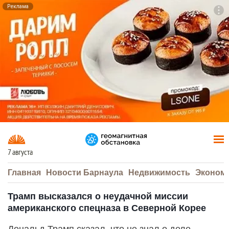
Реклама
To
F7
7 августа
Главная
Новости Барнаула
Недвижимость
Эконом
Трамп высказался о неудачной миссии
американского спецназа в Северной Корее
Дональд Трамп сказал, что не знал о деле