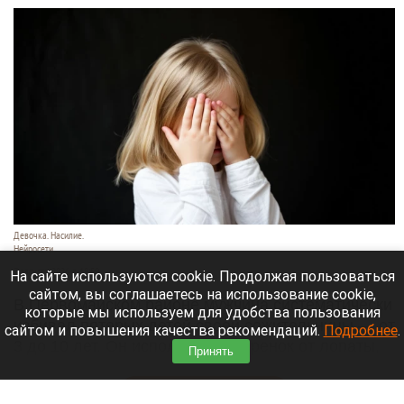
Девочка. Насилие.
Нейросети
7 августа 2026 в 18:50
На сайте используются cookie. Продолжая пользоваться
сайтом, вы соглашаетесь на использование cookie,
В Первомайском районе мужчина систематически
которые мы используем для удобства пользования
избивал пятерых детей своей сожительницы — от
сайтом и повышения качества рекомендаций.
Подробнее
.
3 до 10 лет. Он использовал черенок от лопаты,
Принять
шланг и тесак.
Читать полностью