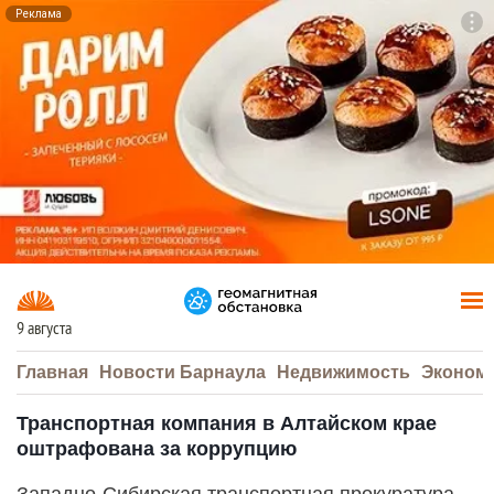
Реклама
To
F7
9 августа
Главная
Новости Барнаула
Недвижимость
Эконом
Транспортная компания в Алтайском крае
оштрафована за коррупцию
Западно-Сибирская транспортная прокуратура