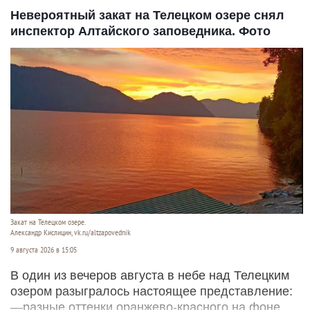
Невероятный закат на Телецком озере снял
инспектор Алтайского заповедника. Фото
Закат на Телецком озере.
Александр Кислицин, vk.ru/altzapovednik
9 августа 2026 в 15:05
В один из вечеров августа в небе над Телецким
озером разыгралось настоящее представление:
—разные оттенки оранжево-красного на фоне