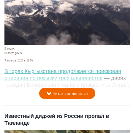
В горах.
04.mchs.gov.ru
9 августа 2026 в 16:05
В горах Кыргызстана продолжается поисковая
операция по розыску трех альпинистов
— двоих
граждан Белоруссии и одного гражданина Литвы.
Читать полностью
Известный диджей из России пропал в
Таиланде