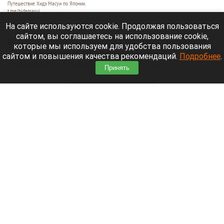
Путешествие Хидэ Масуи по Японии.
t.me/hidemasui
9 августа 2026 в 13:40
На сайте используются cookie. Продолжая пользоваться
сайтом, вы соглашаетесь на использование cookie,
Бывший мэр Владивостока Виталий Веркеенко
которые мы используем для удобства пользования
после окончания политической карьеры
сайтом и повышения качества рекомендаций.
Подробнее
.
проживает в Японии и строит там курорт с
Принять
виллами в духе Лапландии.
Читать полностью
SOS: яхта села мель возле маяка