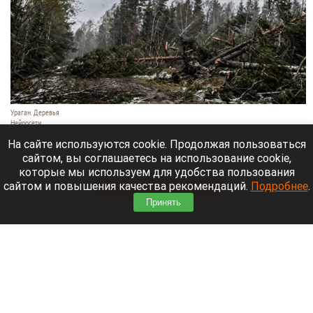
Ураган. Деревья
Нейросети
9 августа 2026 в 18:35
На сайте используются cookie. Продолжая пользоваться
сайтом, вы соглашаетесь на использование cookie,
Мощный ураган бушует в Самарской области.
которые мы используем для удобства пользования
сайтом и повышения качества рекомендаций.
Подробнее
.
Читать полностью
Принять
Москвичей призвали оставаться дома