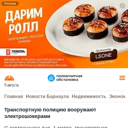
Реклама
To
F7
9 августа
Главная
Новости Барнаула
Недвижимость
Эконом
Транспортную полицию вооружают
электрошокерами
С завтрашнего дня, 1 марта, транспортная