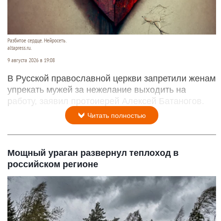
Разбитое сердце. Нейросеть.
altapress.ru.
9 августа 2026 в 19:08
В Русской православной церкви запретили женам
упрекать мужей за нежелание выходить на
работу, заявил протоиерей Алексей Батаногов.
Читать полностью
Мощный ураган развернул теплоход в
российском регионе