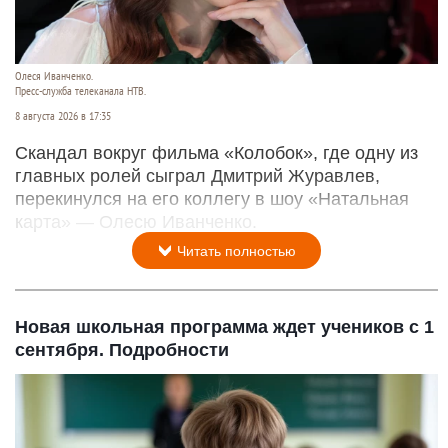
Олеся Иванченко.
Пресс-служба телеканала НТВ.
8 августа 2026 в 17:35
Скандал вокруг фильма «Колобок», где одну из
главных ролей сыграл Дмитрий Журавлев,
перекинулся на его коллегу в шоу «Натальная
карта» — Олесю Иванченко.
Читать полностью
Новая школьная программа ждет учеников с 1
сентября. Подробности