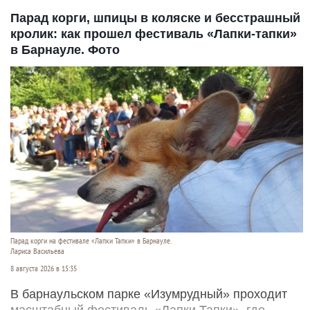
Парад корги, шпицы в коляске и бесстрашный
кролик: как прошел фестиваль «Лапки-тапки»
в Барнауле. Фото
Парад корги на фестивале «Лапки Тапки» в Барнауле.
Лариса Васильева
8 августа 2026 в 15:35
В барнаульском парке «Изумрудный» проходит