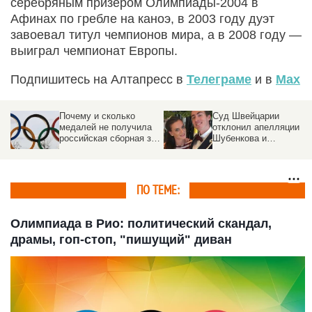
серебряным призером Олимпиады-2004 в
Афинах по гребле на каноэ, в 2003 году дуэт
завоевал титул чемпионов мира, а в 2008 году —
выиграл чемпионат Европы.
Подпишитесь на Алтапресс в
Телеграме
и в
Max
Почему и сколько
Суд Швейцарии
медалей не получила
отклонил апелляции
российская сборная за
Шубенкова и
Олимпиаду 2012 года
Исинбаевой о
недопуске на
Олимпиаду
ПО ТЕМЕ:
Олимпиада в Рио: политический скандал,
драмы, гоп-стоп, "пишущий" диван