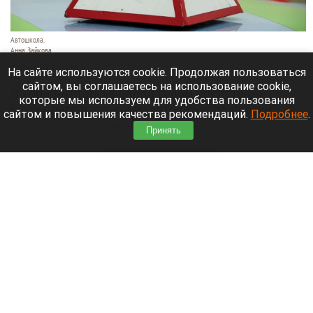
Автошкола.
Анна Зайкова
8 августа 2026 в 16:05
На сайте используются cookie. Продолжая пользоваться
сайтом, вы соглашаетесь на использование cookie,
В Горно-Алтайске перед судом предстанет
которые мы используем для удобства пользования
руководитель одной из автошкол: по версии
сайтом и повышения качества рекомендаций.
Подробнее
.
следствия, он присвоил деньги,
Принять
воспользовавшись полномочиями.
Читать полностью
Ларисе Долиной хотят предложить высокую
должность в вузе