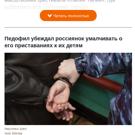
масштабный фестиваль «Лапки Тапки», где
собрались все собачники города.
Читать полностью
Педофил убеждал россиянок умалчивать о
его приставаниях к их детям
Наручники. Арест.
Анна Зайкова