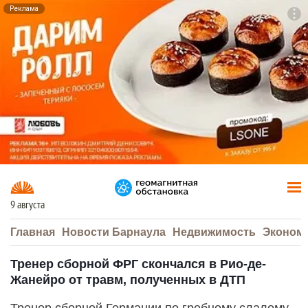
Реклама
To
F7
9 августа
Главная
Новости Барнаула
Недвижимость
Эконом
Тренер сборной ФРГ скончался в Рио-де-
Жанейро от травм, полученных в ДТП
Тренер сборной Германии по гребному слалому