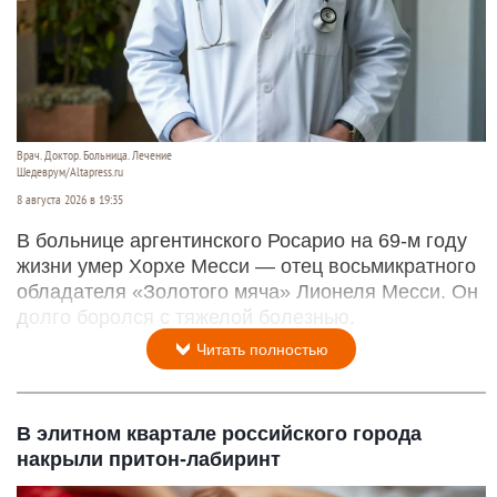
Врач. Доктор. Больница. Лечение
Шедеврум/Altapress.ru
8 августа 2026 в 19:35
В больнице аргентинского Росарио на 69-м году
жизни умер Хорхе Месси — отец восьмикратного
обладателя «Золотого мяча» Лионеля Месси. Он
долго боролся с тяжелой болезнью.
Читать полностью
В элитном квартале российского города
накрыли притон-лабиринт