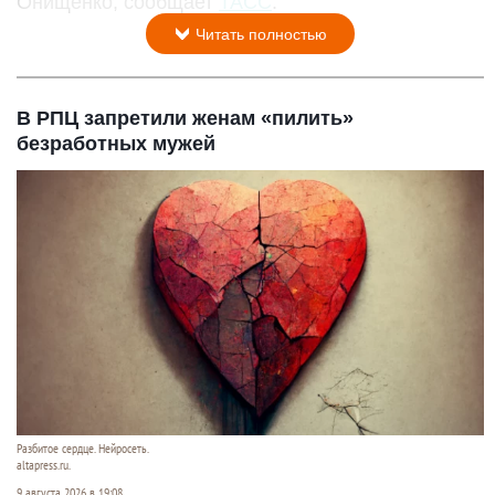
Онищенко, сообщает
ТАСС
.
Читать полностью
В РПЦ запретили женам «пилить»
безработных мужей
Разбитое сердце. Нейросеть.
altapress.ru.
9 августа 2026 в 19:08