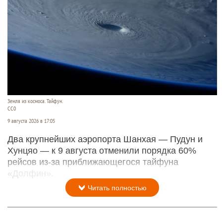
Земля из космоса. Тайфун.
СС0
9 августа 2026 в 17:05
Два крупнейших аэропорта Шанхая — Пудун и
Хунцяо — к 9 августа отменили порядка 60%
рейсов из-за приближающегося тайфуна
«Долфин».
Читать полностью