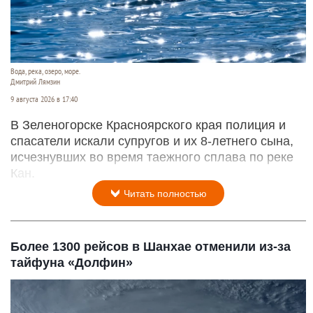
Вода, река, озеро, море.
Дмитрий Лямзин
9 августа 2026 в 17:40
В Зеленогорске Красноярского края полиция и
спасатели искали супругов и их 8-летнего сына,
исчезнувших во время таежного сплава по реке
Кан.
Читать полностью
Более 1300 рейсов в Шанхае отменили из-за
тайфуна «Долфин»