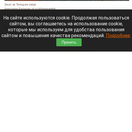
Закат на Телецком озере.
Александр Кислицин, vk.ru/altzapovednik
9 августа 2026 в 15:05
На сайте используются cookie. Продолжая пользоваться
сайтом, вы соглашаетесь на использование cookie,
В один из вечеров августа в небе над Телецким
которые мы используем для удобства пользования
озером разыгралось настоящее представление:
сайтом и повышения качества рекомендаций.
Подробнее
.
—разные оттенки оранжево-красного на фоне
Принять
синевы вод озера и величественных гор.
Читать полностью
День 1627-й. Самое важное к 9 августа