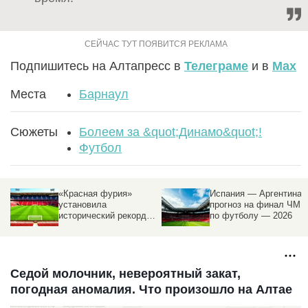
Подпишитесь на Алтапресс в
Телеграме
и в
Max
Места
Барнаул
Сюжеты
Болеем за &quot;Динамо&quot;!
Футбол
«Красная фурия»
Испания — Аргентина:
установила
прогноз на финал ЧМ
исторический рекорд
по футболу — 2026
по пропущенным голам
на ЧМ
Седой молочник, невероятный закат,
погодная аномалия. Что произошло на Алтае