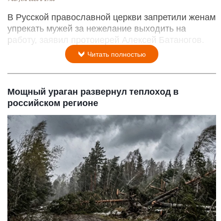
В Русской православной церкви запретили женам
упрекать мужей за нежелание выходить на
работу, заявил протоиерей Алексей Батаногов.
Читать полностью
Мощный ураган развернул теплоход в
российском регионе