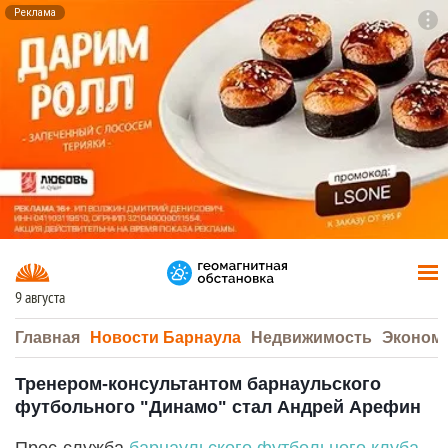
Реклама
To
F7
9 августа
Главная
Новости Барнаула
Недвижимость
Эконом
Тренером-консультантом барнаульского
футбольного "Динамо" стал Андрей Арефин
Прес-служба
барнаульского футбольного клуба