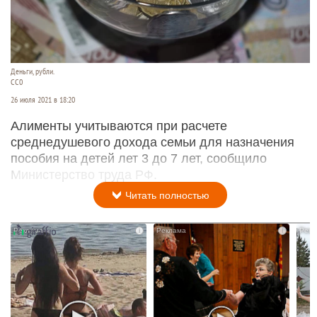
Деньги, рубли.
CC0
26 июля 2021 в 18:20
Алименты учитываются при расчете
среднедушевого дохода семьи для назначения
пособия на детей лет 3 до 7 лет, сообщило
Министерство труда РФ.
Читать полностью
i
i