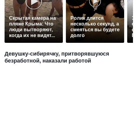
Скрытая камера на
Ролик длится
Э
пляже Крыма: Что
несколько секунд, а
о
люди вытворяют,
смеяться вы будете
с
когда их не видят...
долго
П
р
Девушку-сибирячку, притворявшуюся
безработной, наказали работой