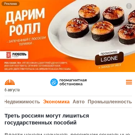
Реклама
To
F7
6 августа
а
Недвижимость
Экономика
Авто
Промышленность
Треть россиян могут лишиться
государственных пособий
Власти начали назначать россиянам социальные