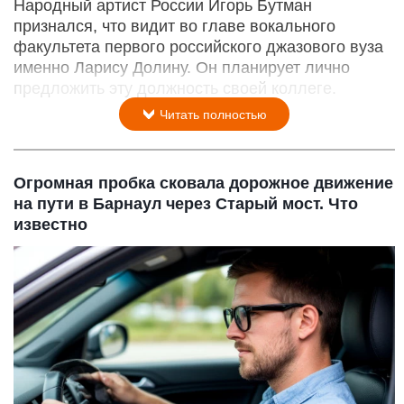
Народный артист России Игорь Бутман
признался, что видит во главе вокального
факультета первого российского джазового вуза
именно Ларису Долину. Он планирует лично
предложить эту должность своей коллеге.
Читать полностью
Огромная пробка сковала дорожное движение
на пути в Барнаул через Старый мост. Что
известно