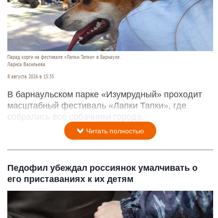
Парад корги на фестивале «Лапки Тапки» в Барнауле.
Лариса Васильева
8 августа 2026 в 15:35
В барнаульском парке «Изумрудный» проходит
масштабный фестиваль «Лапки Тапки», где
собрались все собачники города.
Читать полностью
Педофил убеждал россиянок умалчивать о
его приставаниях к их детям