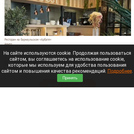
Ресторан на барнаульском «Арбате»
Авито
8 августа 2026 в 14:35
На сайте используются cookie. Продолжая пользоваться
сайтом, вы соглашаетесь на использование cookie,
В Центральном районе Барнаула продают
которые мы используем для удобства пользования
ресторан GOR’DOST на ул. Мало-Тобольской, 23.
сайтом и повышения качества рекомендаций.
Подробнее
.
Объявление
выставили
на «Авито».
Принять
Читать полностью
Стали известны барнаульские цены на сбор
ребенка в школу и способы сэкономить