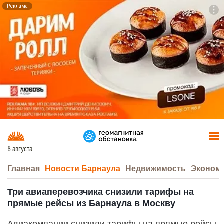
Реклама
To
F7
8 августа
Главная
Новости Барнаула
Недвижимость
Эконом
Три авиаперевозчика снизили тарифы на
прямые рейсы из Барнаула в Москву
Авиакомпании снизили тарифы на прямые рейсы