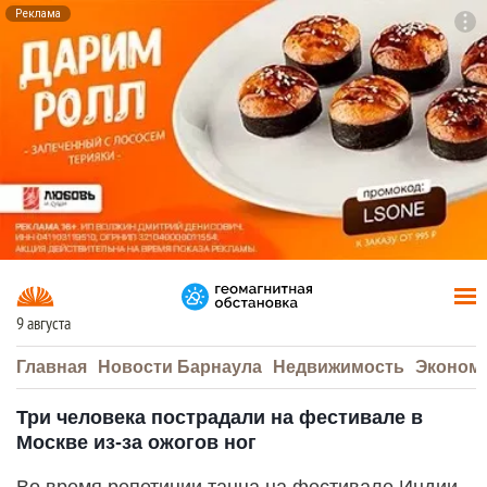
Реклама
To
F7
9 августа
Главная
Новости Барнаула
Недвижимость
Эконом
Три человека пострадали на фестивале в
Москве из-за ожогов ног
Во время репетиции танца на фестивале Индии,