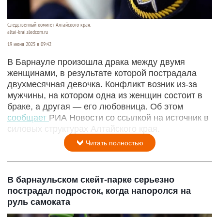
Следственный комитет Алтайского края.
altai-krai.sledcom.ru
19 июня 2025 в 09:42
В Барнауле произошла драка между двумя
женщинами, в результате которой пострадала
двухмесячная девочка. Конфликт возник из-за
мужчины, на котором одна из женщин состоит в
браке, а другая — его любовница. Об этом
сообщает
РИА Новости со ссылкой на источник в
силовых структурах Алтайского края.
Читать полностью
В барнаульском скейт-парке серьезно
пострадал подросток, когда напоролся на
руль самоката