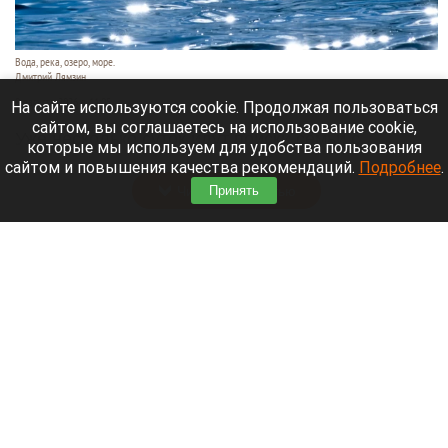
Вода, река, озеро, море.
Дмитрий Лямзин
9 августа 2026 в 11:05
На сайте используются cookie. Продолжая пользоваться
сайтом, вы соглашаетесь на использование cookie,
Уже несколько суток идут поиски семьи с
которые мы используем для удобства пользования
восьмилетним ребенком.
сайтом и повышения качества рекомендаций.
Подробнее
.
Читать полностью
Принять
Нападающий и капитан «Вашингтон Кэпиталз»
рассказал, где будет жить после завершения
карьеры