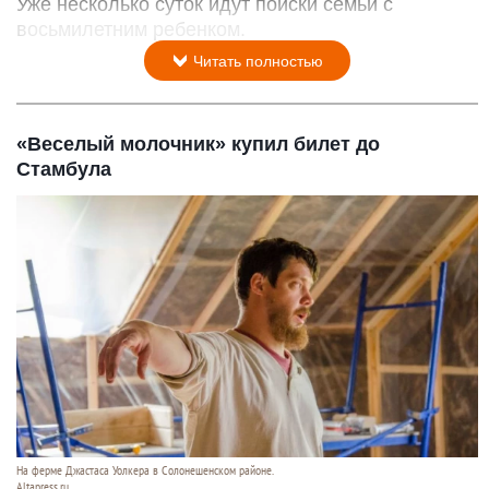
Уже несколько суток идут поиски семьи с
восьмилетним ребенком.
Читать полностью
«Веселый молочник» купил билет до
Стамбула
На ферме Джастаса Уолкера в Солонешенском районе.
Altapress.ru