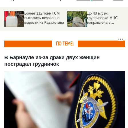
Более 112 тонн ГСМ
До 40 м/сек:
пытались незаконно
группировка МЧС
вывезти из Казахстана
направлена в
пострадавшие от
урагана районы на
Алтае
ПО ТЕМЕ:
В Барнауле из-за драки двух женщин
пострадал грудничок