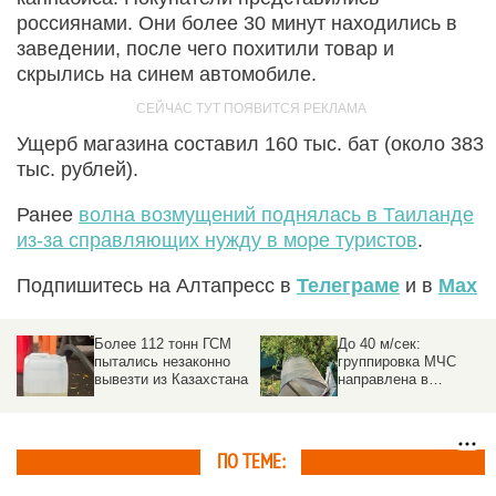
россиянами. Они более 30 минут находились в
заведении, после чего похитили товар и
скрылись на синем автомобиле.
Ущерб магазина составил 160 тыс. бат (около 383
тыс. рублей).
Ранее
волна возмущений поднялась в Таиланде
из-за справляющих нужду в море туристов
.
Подпишитесь на Алтапресс в
Телеграме
и в
Max
Более 112 тонн ГСМ
До 40 м/сек:
пытались незаконно
группировка МЧС
вывезти из Казахстана
направлена в
пострадавшие от
урагана районы на
Алтае
ПО ТЕМЕ: