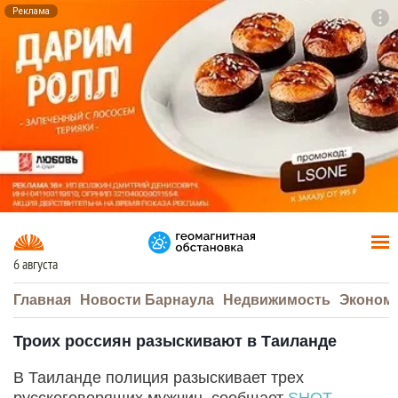
Реклама
To
F7
6 августа
Главная
Новости Барнаула
Недвижимость
Эконом
Троих россиян разыскивают в Таиланде
В Таиланде полиция разыскивает трех
русскоговорящих мужчин, сообщает
SHOT
.