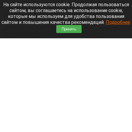
6 августа 2026 в 11:50
На сайте используются cookie. Продолжая пользоваться
сайтом, вы соглашаетесь на использование cookie,
В России с 1 сентября стандартизируют билеты
которые мы используем для удобства пользования
на проезд в общественном транспорте.
сайтом и повышения качества рекомендаций.
Подробнее
.
Документы будут содержать единый перечень
Принять
обязательной информации, сообщают
РИА
Новости
.
Читать полностью
Ван Гог и светило: впервые получены самые
четкие снимки Солнца