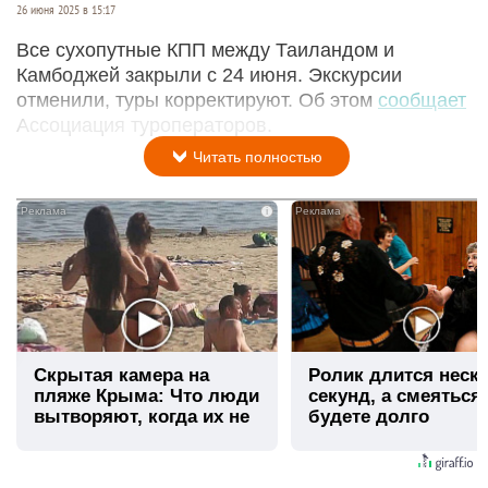
26 июня 2025 в 15:17
Все сухопутные КПП между Таиландом и
Камбоджей закрыли с 24 июня. Экскурсии
отменили, туры корректируют. Об этом
сообщает
Ассоциация туроператоров.
Читать полностью
i
Скрытая камера на
Ролик длится неск
пляже Крыма: Что люди
секунд, а смеяться
вытворяют, когда их не
будете долго
видят...