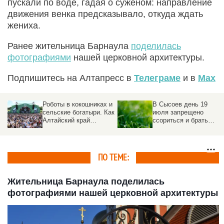
пускали по воде, гадая о суженом: направление
движения венка предсказывало, откуда ждать
жениха.
Ранее жительница Барнаула
поделилась
фотографиями
нашей церковной архитектуры.
Подпишитесь на Алтапресс в
Телеграме
и в
Max
Роботы в кокошниках и
В Сысоев день 19
сельские богатыри. Как
июля запрещено
Алтайский край
ссориться и брать
отметил
деньги в долг
«Всероссийский день
поля – 2026»
ПО ТЕМЕ:
Жительница Барнаула поделилась
фотографиями нашей церковной архитектуры