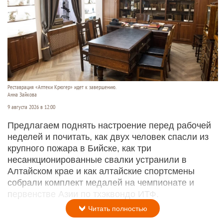
Реставрация «Аптеки Крюгер» идет к завершению.
Анна Зайкова
9 августа 2026 в 12:00
Предлагаем поднять настроение перед рабочей
неделей и почитать, как двух человек спасли из
крупного пожара в Бийске, как три
несанкционированные свалки устранили в
Алтайском крае и как алтайские спортсмены
собрали комплект медалей на чемпионате и
первенстве Азии по тхэквондо ИТФ.
Читать полностью