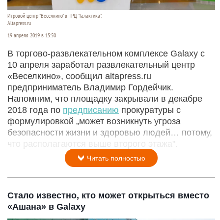
Игровой центр "Веселкино" в ТРЦ "Галактика".
Altapress.ru
19 апреля 2019 в 15:50
В торгово-развлекательном комплексе Galaxy с
10 апреля заработал развлекательный центр
«Веселкино», сообщил altapress.ru
предприниматель Владимир Гордейчик.
Напомним, что площадку закрывали в декабре
2018 года по
предписанию
прокуратуры с
формулировкой „может возникнуть угроза
безопасности жизни и здоровью людей… потому,
что располагаются выше второго этажа".
Читать полностью
Стало известно, кто может открыться вместо
«Ашана» в Galaxy