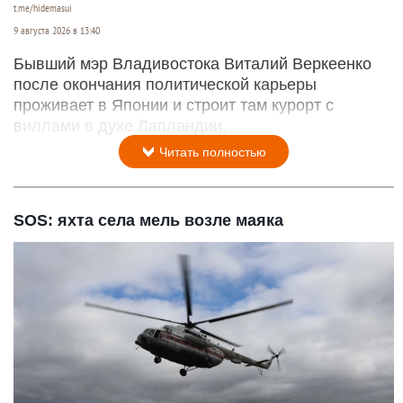
t.me/hidemasui
9 августа 2026 в 13:40
Бывший мэр Владивостока Виталий Веркеенко
после окончания политической карьеры
проживает в Японии и строит там курорт с
виллами в духе Лапландии.
Читать полностью
SOS: яхта села мель возле маяка