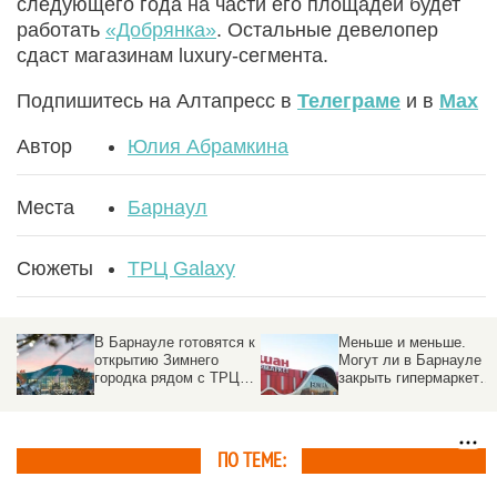
следующего года на части его площадей будет
работать
«Добрянка»
. Остальные девелопер
сдаст магазинам luxury-сегмента.
Подпишитесь на Алтапресс в
Телеграме
и в
Max
Автор
Юлия Абрамкина
Места
Барнаул
Сюжеты
ТРЦ Galaxy
В Барнауле готовятся к
Меньше и меньше.
открытию Зимнего
Могут ли в Барнауле
городка рядом с ТРЦ
закрыть гипермаркеты
Galaxy
«Ашан»
ПО ТЕМЕ: