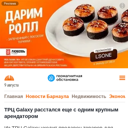
Реклама
To
F7
9 августа
Главная
Новости Барнаула
Недвижимость
Эконом
ТРЦ Galaxy расстался еще с одним крупным
арендатором
Из ТРЦ Galaxy уходит продавец товаров для