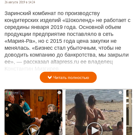
26 августа 2019 в 14:24
Заринский комбинат по производству
кондитерских изделий «Шоколенд» не работает с
середины января 2019 года. Основной объем
продукции предприятие поставляло в сеть
«Мария-Ра», но с 2015 года цена закупки не
менялась. «Бизнес стал убыточным, чтобы не
доводить компанию до банкротства, мы закрыли
ее», — рассказал altapress.ru ее владелец
Константин Мизгирев.
Читать полностью
i
i