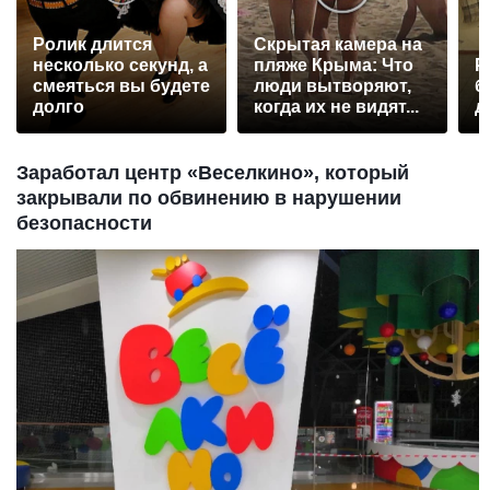
Ролик длится
Скрытая камера на
несколько секунд, а
пляже Крыма: Что
Р
смеяться вы будете
люди вытворяют,
б
долго
когда их не видят...
д
Заработал центр «Веселкино», который
закрывали по обвинению в нарушении
безопасности