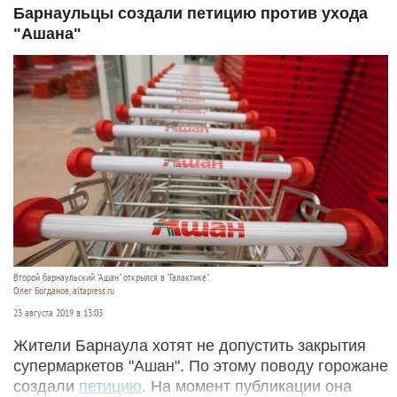
Барнаульцы создали петицию против ухода
"Ашана"
Второй барнаульский "Ашан" открылся в "Галактике".
Олег Богданов, altapress.ru
23 августа 2019 в 13:03
Жители Барнаула хотят не допустить закрытия
супермаркетов "Ашан". По этому поводу горожане
создали
петицию
. На момент публикации она