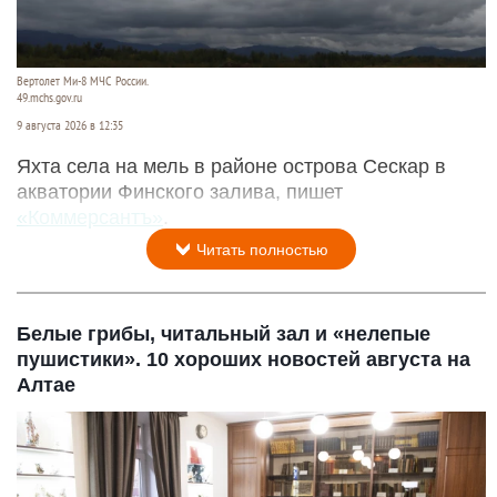
Вертолет Ми-8 МЧС России.
49.mchs.gov.ru
9 августа 2026 в 12:35
Яхта села на мель в районе острова Сескар в
акватории Финского залива, пишет
«Коммерсантъ»
.
Читать полностью
Белые грибы, читальный зал и «нелепые
пушистики». 10 хороших новостей августа на
Алтае