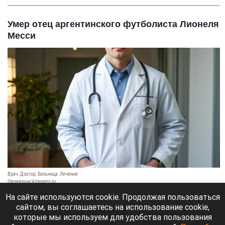
Умер отец аргентинского футболиста Лионеля
Месси
Врач. Доктор. Больница. Лечение
Шедеврум/Altapress.ru
8 августа 2026 в 19:35
На сайте используются cookie. Продолжая пользоваться
сайтом, вы соглашаетесь на использование cookie,
В больнице аргентинского Росарио на 69-м году
которые мы используем для удобства пользования
жизни умер Хорхе Месси — отец восьмикратного