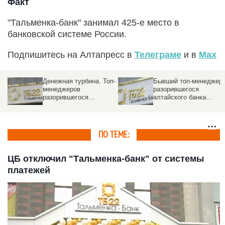
Факт
"Тальменка-банк" занимал 425-е место в
банковской системе России.
Подпишитесь на Алтапресс в
Телеграме
и в
Max
Денежная турбина. Топ-
Бывший топ-менеджер
менеджеров
разорившегося
разорившегося
алтайского банка
алтайского банка
заявил о
обязали заплатить за
фальсификации
его убытки
доказательств
ПО ТЕМЕ:
ЦБ отключил "Тальменка-банк" от системы
платежей