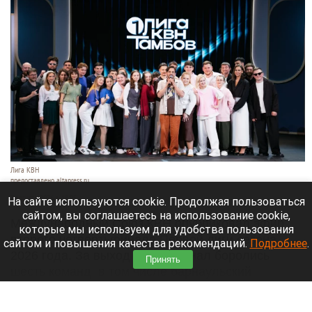
Лига КВН
предоставлено altapress.ru
7 августа 2026 в 18:05
На сайте используются cookie. Продолжая пользоваться
сайтом, вы соглашаетесь на использование cookie,
Международный Союз КВН опубликовал эфир
которые мы используем для удобства пользования
второго четвертьфинала Первой лиги сезона
сайтом и повышения качества рекомендаций.
Подробнее
.
2026 года. За выход в полуфинал боролись
Принять
шесть команд, в том числе барнаульский
«Трегуб».
Читать полностью