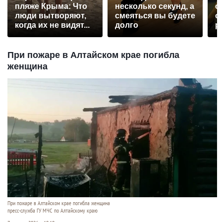
пляже Крыма: Что
несколько секунд, а
о
люди вытворяют,
смеяться вы будете
о
когда их не видят...
долго
р
При пожаре в Алтайском крае погибла
женщина
При пожаре в Алтайском крае погибла женщина
пресс-служба ГУ МЧС по Алтайскому краю