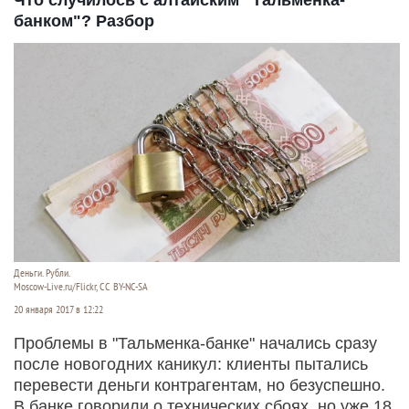
Что случилось с алтайским "Тальменка-
банком"? Разбор
Деньги. Рубли.
Moscow-Live.ru/Flickr, CC BY-NC-SA
20 января 2017 в 12:22
Проблемы в "Тальменка-банке" начались сразу
после новогодних каникул: клиенты пытались
перевести деньги контрагентам, но безуспешно.
В банке говорили о технических сбоях, но уже 18