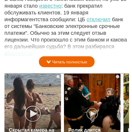
января стало
известно
: банк прекратил
обслуживать клиентов. 19 января
информагентства сообщили: ЦБ
отключил
банк
от системы "Банковские электронные срочные
платежи". Обычно за этим следует отзыв
лицензии. Что произошло с этим банком и какова
его дальнейшая судьба? В этом разбирался
altapress.ru
.
Читать полностью
i
i
Скрытая камера на
Ролик длится
К