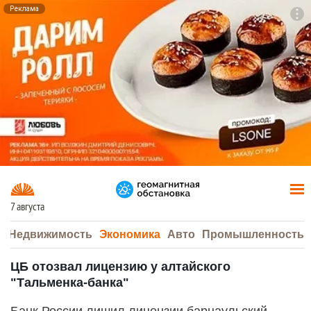
Реклама
To
F7
7 августа
а
Недвижимость
Экономика
Авто
Промышленность
ЦБ отозвал лицензию у алтайского
"Тальменка-банка"
Банк России лишил лицензии барнаульский