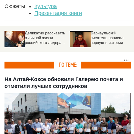
Сюжеты
Культура
Презентация книги
Барнаульский
«Танец маленьких
писатель написал
королей». Алтайский
первую в истории
писатель издал книгу о
биографию Фазиля
мрачных мистических
Искандера
приключениях
провинциального
интеллигента
ПО ТЕМЕ:
На Алтай-Коксе обновили Галерею почета и
отметили лучших сотрудников