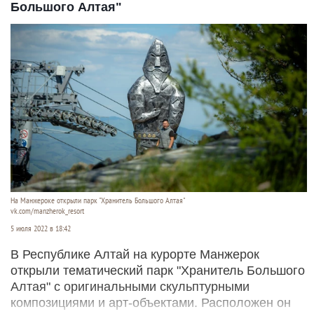
Большого Алтая"
На Манжероке открыли парк "Хранитель Большого Алтая"
vk.com/manzherok_resort
5 июля 2022 в 18:42
В Республике Алтай на курорте Манжерок
открыли тематический парк "Хранитель Большого
Алтая" с оригинальными скульптурными
композициями и арт-объектами. Расположен он