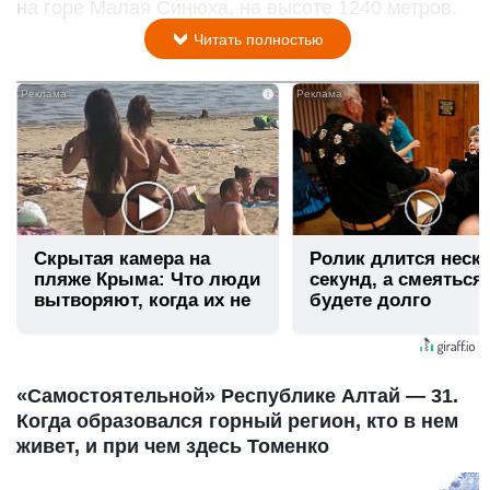
на горе Малая Синюха, на высоте 1240 метров.
Читать полностью
i
Скрытая камера на
Ролик длится неск
пляже Крыма: Что люди
секунд, а смеяться
вытворяют, когда их не
будете долго
видят...
«Самостоятельной» Республике Алтай — 31.
Когда образовался горный регион, кто в нем
живет, и при чем здесь Томенко