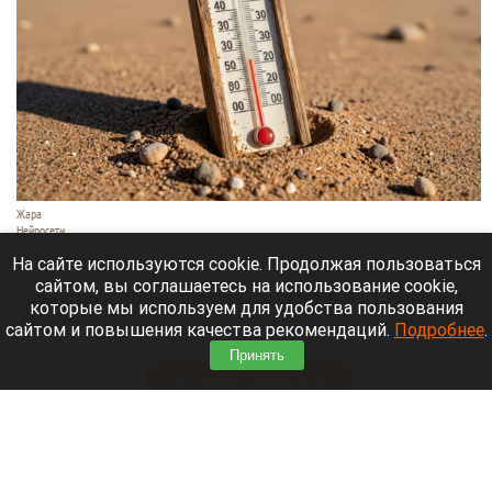
Жара
Нейросети
8 августа 2026 в 18:05
На сайте используются cookie. Продолжая пользоваться
сайтом, вы соглашаетесь на использование cookie,
Синоптики предупреждают, что с 9 по 13 августа
которые мы используем для удобства пользования
Алтайский край местами накроет аномальный
сайтом и повышения качества рекомендаций.
Подробнее
.
зной.
Принять
Читать полностью
Штукатурка с потолка едва не рухнула на
жительницу барнаульской многоэтажки.