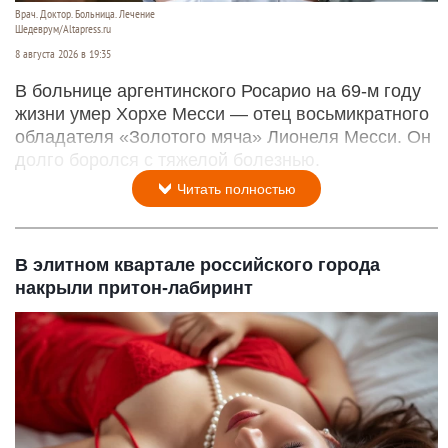
Врач. Доктор. Больница. Лечение
Шедеврум/Altapress.ru
8 августа 2026 в 19:35
В больнице аргентинского Росарио на 69-м году
жизни умер Хорхе Месси — отец восьмикратного
обладателя «Золотого мяча» Лионеля Месси. Он
долго боролся с тяжелой болезнью.
Читать полностью
В элитном квартале российского города
накрыли притон-лабиринт