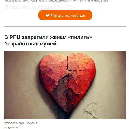
вопросом, заявил академик РАН Геннадий
Онищенко, сообщает
ТАСС
.
Читать полностью
В РПЦ запретили женам «пилить»
безработных мужей
Разбитое сердце. Нейросеть.
altapress.ru.