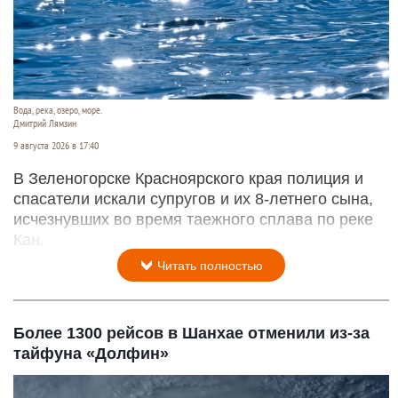
Вода, река, озеро, море.
Дмитрий Лямзин
9 августа 2026 в 17:40
В Зеленогорске Красноярского края полиция и
спасатели искали супругов и их 8-летнего сына,
исчезнувших во время таежного сплава по реке
Кан.
Читать полностью
Более 1300 рейсов в Шанхае отменили из-за
тайфуна «Долфин»