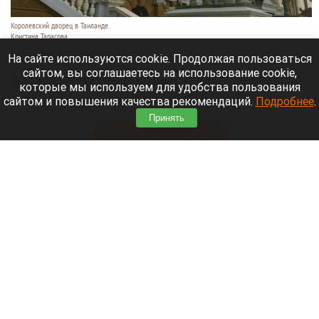
Королевский дворец в Таиланде.
Кристина Тарасова
9 августа 2026 в 15:35
На сайте используются cookie. Продолжая пользоваться
сайтом, вы соглашаетесь на использование cookie,
Диджей из России Дмитрий — выступает под
которые мы используем для удобства пользования
псевдонимом DJ FЫRРИN — пропал в Таиланде
сайтом и повышения качества рекомендаций.
Подробнее
.
после возникновения проблем с документами.
Принять
Читать полностью
Невероятный закат на Телецком озере снял
инспектор Алтайского заповедника. Фото