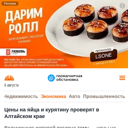
Реклама
To
F7
6 августа
а
Недвижимость
Экономика
Авто
Промышленность
Цены на яйца и курятину проверят в
Алтайском крае
Волнующую жителей региона тему — цены на