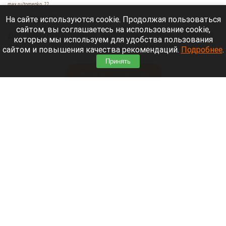
max.ru/tomenko_22
6 августа 2026 в 21:40
На сайте используются cookie. Продолжая пользоваться
сайтом, вы соглашаетесь на использование cookie,
Детская горбольница Рубцовска и фельдшерско-
которые мы используем для удобства пользования
акушерские пункты Алтайского края получили
сайтом и повышения качества рекомендаций.
Подробнее
.
пять новых машин.
Принять
Читать полностью
В Барнауле на этапах Кубка России по
шахматам прошли шесть туров