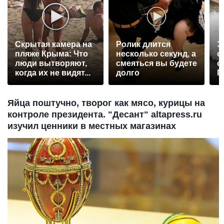
Скрытая камера на
Ролик длится
Э
пляже Крыма: Что
несколько секунд, а
о
люди вытворяют,
смеяться вы будете
с
когда их не видят...
долго
П
р
Яйца поштучно, творог как мясо, курицы на
контроле президента. "Десант" altapress.ru
изучил ценники в местных магазинах