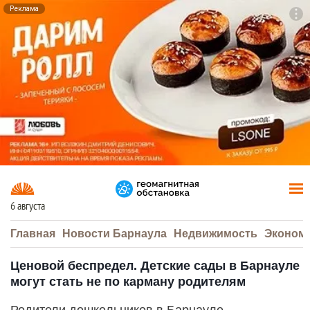
Реклама
To
F7
6 августа
Главная
Новости Барнаула
Недвижимость
Эконом
Ценовой беспредел. Детские сады в Барнауле
могут стать не по карману родителям
Родители дошкольников в Барнауле