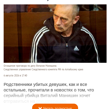
Оглашение приговора по делу Виталия Манишина.
Следственное управление Следственного комитета РФ по Алтайскому краю
6 августа 2026 в 17:40
Родственники убитых девушек, как и все
остальные, прочитали в новостях о том, что
серийный убийца Виталий Манишин хочет
отправиться на
спецоперацию
.
Читать полностью