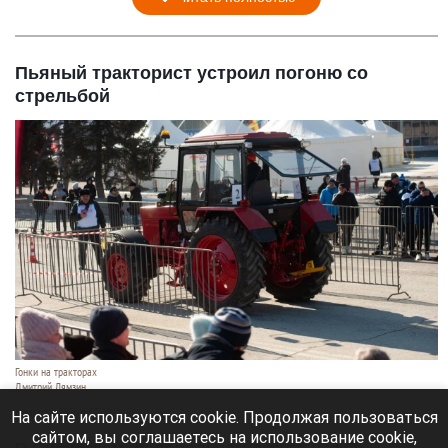
Пьяный тракторист устроил погоню со
стрельбой
Гонки на тракторах
Дмитрий Лямзин
6 августа 2026 в 17:20
На сайте используются cookie. Продолжая пользоваться
сайтом, вы соглашаетесь на использование cookie,