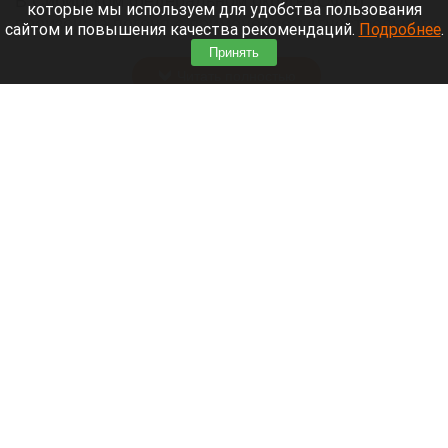
В Сибирском федеральном округе (СФО)
которые мы используем для удобства пользования
произошла погоня с применением огнестрельного
сайтом и повышения качества рекомендаций.
Подробнее
.
оружия.
Принять
Читать полностью
Жителю Славгорода назначили пенсию после
перерасчета стажа, полученного в одной из
стран СНГ