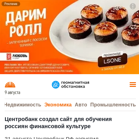
Реклама
To
F7
9 августа
а
Недвижимость
Экономика
Авто
Промышленность
Центробанк создал сайт для обучения
россиян финансовой культуре
31 августа Центробанк РФ запустил