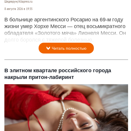
Шедеврум/Altapress.ru
8 августа 2026 в 19:35
В больнице аргентинского Росарио на 69-м году
жизни умер Хорхе Месси — отец восьмикратного
обладателя «Золотого мяча» Лионеля Месси. Он
долго боролся с тяжелой болезнью.
Читать полностью
В элитном квартале российского города
накрыли притон-лабиринт