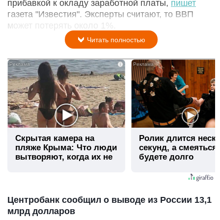
прибавкой к окладу заработной платы,
пишет
газета "Известия". Эксперты считают, то ВВП
может потерять около 1%.
Читать полностью
i
Скрытая камера на
Ролик длится неск
пляже Крыма: Что люди
секунд, а смеяться
вытворяют, когда их не
будете долго
видят...
Центробанк сообщил о выводе из России 13,1
млрд долларов