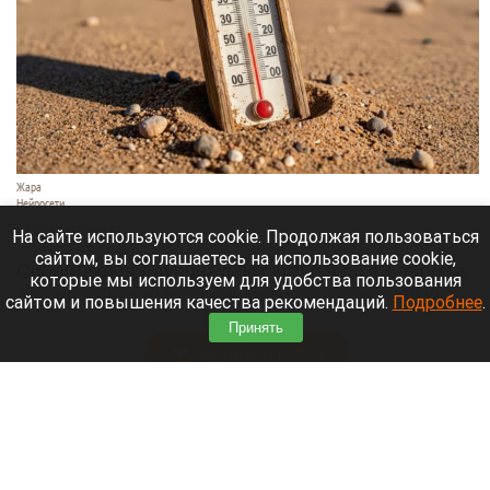
Жара
Нейросети
8 августа 2026 в 18:05
На сайте используются cookie. Продолжая пользоваться
сайтом, вы соглашаетесь на использование cookie,
Синоптики предупреждают, что с 9 по 13 августа
которые мы используем для удобства пользования
Алтайский край местами накроет аномальный
сайтом и повышения качества рекомендаций.
Подробнее
.
зной.
Принять
Читать полностью
Штукатурка с потолка едва не рухнула на
жительницу барнаульской многоэтажки.
Жалобы на УК