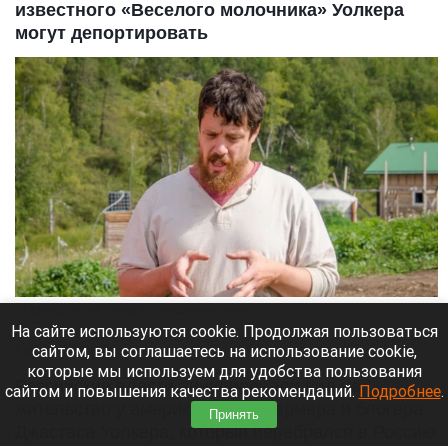
известного «Веселого молочника» Уолкера
могут депортировать
На ферме Джастаса Уолкера в Солонешенском районе.
Altapress.ru
На сайте используются cookie. Продолжая пользоваться
сайтом, вы соглашаетесь на использование cookie,
8 августа 2026 в 10:05
которые мы используем для удобства пользования
Российские власти аннулировали вид на
сайтом и повышения качества рекомендаций.
Подробнее
.
жительство у американского фермера и блогера
Принять
Джастаса Уолкера, который перебрался в Россию