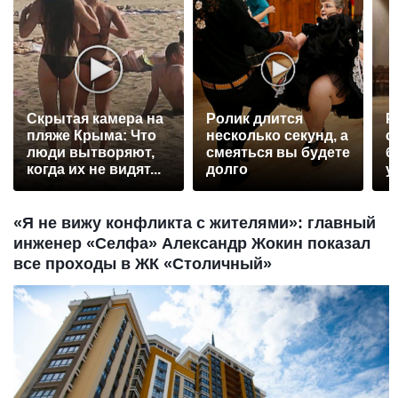
Скрытая камера на
Ролик длится
Р
пляже Крыма: Что
несколько секунд, а
с
люди вытворяют,
смеяться вы будете
б
когда их не видят...
долго
у
«Я не вижу конфликта с жителями»: главный
инженер «Селфа» Александр Жокин показал
все проходы в ЖК «Столичный»