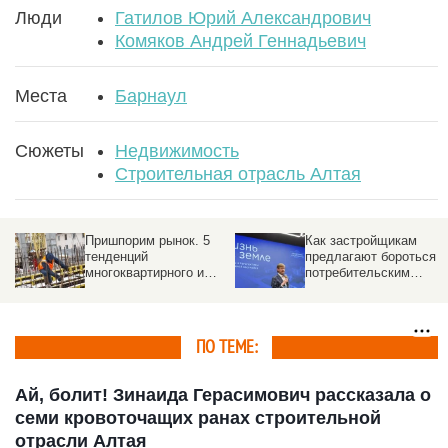
Люди
Гатилов Юрий Александрович
Комяков Андрей Геннадьевич
Места
Барнаул
Сюжеты
Недвижимость
Строительная отрасль Алтая
Пришпорим рынок. 5
Как застройщикам
тенденций
предлагают бороться с
многоквартирного и
потребительским
индивидуального
экстремизмом
жилищного
строительства
ПО ТЕМЕ:
Ай, болит! Зинаида Герасимович рассказала о
семи кровоточащих ранах строительной
отрасли Алтая