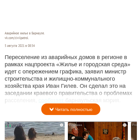
Аварийное жилье в Барнауле.
vk.com/civilpatrol.
5 августа 2021 в 08:54
Переселение из аварийных домов в регионе в
рамках нацпроекта «Жилье и городская среда»
идет с опережением графика, заявил министр
строительства и жилищно-коммунального
хозяйства края Иван Гилев. Он сделал это на
заседании краевого правительства о проблемах
расселения,
сообщает
барнаульская мэрия.
Читать полностью
i
i