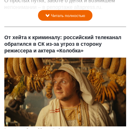
О простых путях, заботе о детях и возникшем
непонимании – в репортаже altapress.ru.
Читать полностью
От хейта к криминалу: российский телеканал
обратился в СК из-за угроз в сторону
режиссера и актера «Колобка»