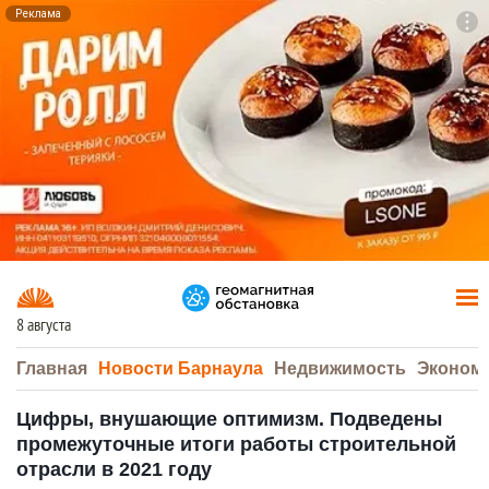
Реклама
To
F7
8 августа
Главная
Новости Барнаула
Недвижимость
Эконом
Цифры, внушающие оптимизм. Подведены
промежуточные итоги работы строительной
отрасли в 2021 году