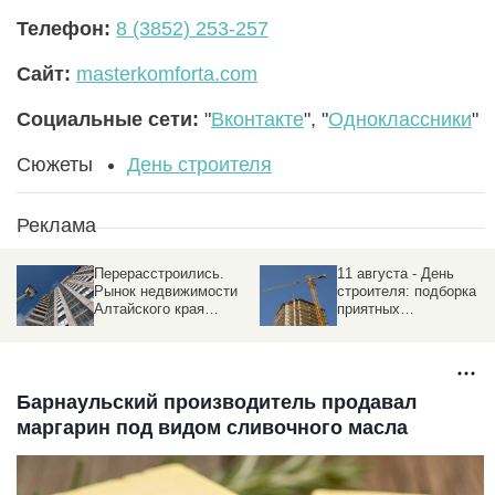
Телефон:
8 (3852) 253-257
Сайт:
masterkomforta.com
Социальные сети:
"
Вконтакте
", "
Одноклассники
"
Сюжеты
День строителя
Реклама
Перерасстроились.
11 августа - День
Рынок недвижимости
строителя: подборка
Алтайского края
приятных
обгоняет соседей с
поздравлений в прозе,
надеждой на
стихах и смс
потепление
Барнаульский производитель продавал
маргарин под видом сливочного масла