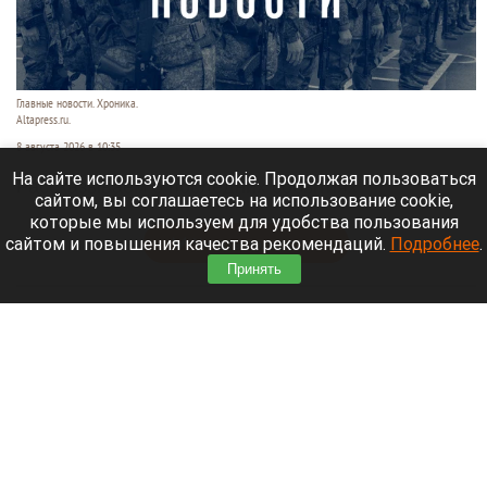
Главные новости. Хроника.
Altapress.ru.
8 августа 2026 в 10:35
На сайте используются cookie. Продолжая пользоваться
Рассказываем о последних событиях
сайтом, вы соглашаетесь на использование cookie,
специальной военной операции на Украине.
которые мы используем для удобства пользования
сайтом и повышения качества рекомендаций.
Подробнее
.
Читать полностью
Принять
После десятилетий жизни на Алтае семью
известного «Веселого молочника» Уолкера
могут депортировать