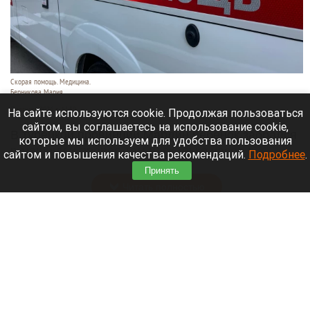
Скорая помощь. Медицина.
Берникова Мария
7 августа 2026 в 14:50
На сайте используются cookie. Продолжая пользоваться
сайтом, вы соглашаетесь на использование cookie,
В турецкой провинции Мардин ребенок забрался
которые мы используем для удобства пользования
в машину и провел там несколько часов в
сайтом и повышения качества рекомендаций.
Подробнее
.
сильную жару. Спасти его врачам не удалось.
Принять
Читать полностью
В центре Барнаула отремонтируют два
фонтана