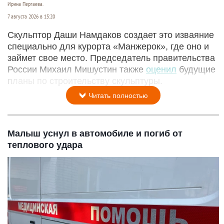
Ирина Пергаева.
7 августа 2026 в 15:20
Скульптор Даши Намдаков создает это изваяние
специально для курорта «Манжерок», где оно и
займет свое место. Председатель правительства
России Михаил Мишустин также
оценил
будущие
планы по строительству скульптуры.
Читать полностью
Малыш уснул в автомобиле и погиб от
теплового удара