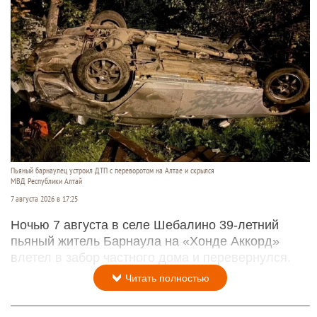
Пьяный барнаулец устроил ДТП с переворотом на Алтае и скрылся
МВД Республики Алтай
7 августа 2026 в 17:25
Ночью 7 августа в селе Шебалино 39-летний
пьяный житель Барнаула на «Хонде Аккорд»
влетел в забор частного дома и перевернулся.
Читать полностью