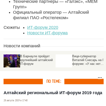
Технические партнеры — «Галэкс», «MEM
Групп»
Официальный оператор — Алтайский
филиал ПАО «Ростелеком»
Сюжеты
ИТ-форум 2020
Новости ИТ-форума
Новости компаний
з
В Барнауле пройдет
Вице-губернатор
крупнейший алтайский
Виталий Снесарь на IT-
IT-форум
форуме: «У нас нет
нефти и газа, но есть
люди и их
интеллектуальный
потенциал»
ПО ТЕМЕ:
Алтайский региональный ИТ-форум 2019 года
28 августа 2019 в 17:40