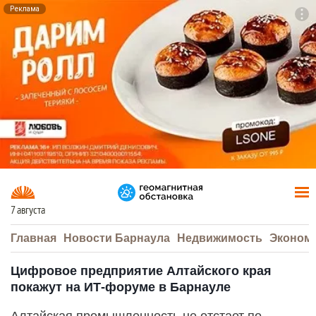
Реклама
To
F7
7 августа
Главная
Новости Барнаула
Недвижимость
Эконом
Цифровое предприятие Алтайского края
покажут на ИТ-форуме в Барнауле
Алтайская промышленность не отстает по