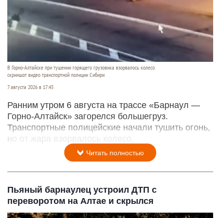
В Горно-Алтайске при тушении горящего грузовика взорвалось колесо
скриншот видео транспортной полиции Сибири
7 августа 2026 в 17:45
Ранним утром 6 августа на трассе «Барнаул —
Горно-Алтайск» загорелся большегруз.
Транспортные полицейские начали тушить огонь,
но от жара взорвалось колесо.
Читать полностью
Пьяный барнаулец устроил ДТП с
переворотом на Алтае и скрылся