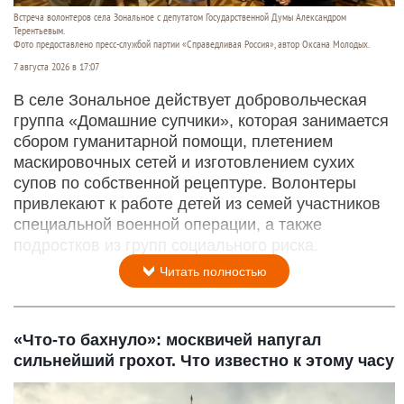
Встреча волонтеров села Зональное с депутатом Государственной Думы Александром
Терентьевым.
Фото предоставлено пресс-службой партии «Справедливая Россия», автор Оксана Молодых.
7 августа 2026 в 17:07
В селе Зональное действует добровольческая
группа «Домашние супчики», которая занимается
сбором гуманитарной помощи, плетением
маскировочных сетей и изготовлением сухих
супов по собственной рецептуре. Волонтеры
привлекают к работе детей из семей участников
специальной военной операции, а также
подростков из групп социального риска.
Читать полностью
«Что-то бахнуло»: москвичей напугал
сильнейший грохот. Что известно к этому часу