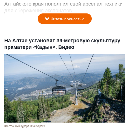
Алтайского края пополнил свой арсенал техники
для сбережения экспонатов.
Читать полностью
На Алтае установят 39-метровую скульптуру
праматери «Кадын». Видео
Всесезонный курорт «Манжерок».