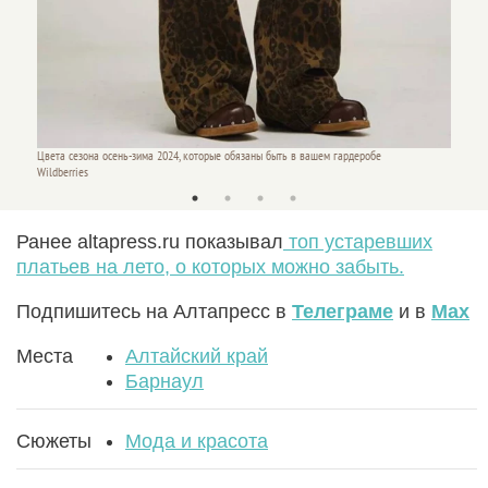
Цвета с
Цвета сезона осень-зима 2024, которые обязаны быть в вашем гардеробе
Wildber
Wildberries
Ранее altapress.ru показывал
топ устаревших
платьев на лето, о которых можно забыть.
Подпишитесь на Алтапресс в
Телеграме
и в
Max
Места
Алтайский край
Барнаул
Сюжеты
Мода и красота