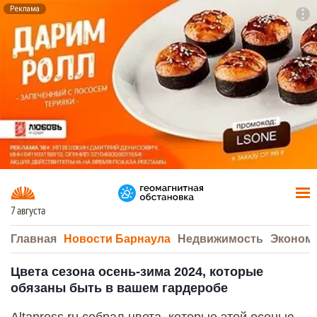
Реклама
To
F7
7 августа
Главная
Новости Барнаула
Недвижимость
Эконом
Цвета сезона осень-зима 2024, которые
обязаны быть в вашем гардеробе
Altapress.ru собрал цвета, которые этой осенью