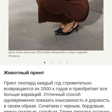
Цвета сезона осень-зима 2024, которые обязаны быть в вашем гардеробе
Цвета с
Wildberries
Wildber
Животный принт
Принт леопард каждый год стремительно
возвращается их 2000-х годов и приобретает все
больше вариаций. Отличный способ
одновременно показать изысканность и дерзкость
в своем образе. Сочетаем с черным, бордовым,
нежно-розовым, голубым. Также леопард отлично