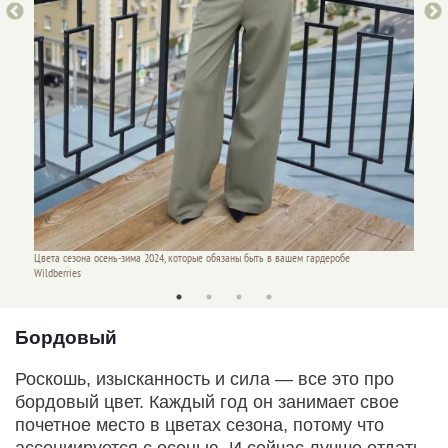
Цвета сезона осень-зима 2024, которые обязаны быть в вашем гардеробе
Цвета с
Wildberries
Wildber
Бордовый
Роскошь, изысканность и сила — все это про
бордовый цвет. Каждый год он занимает свое
почетное место в цветах сезона, потому что