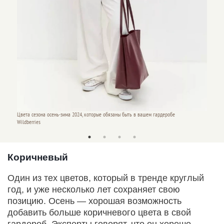
Цвета сезона осень-зима 2024, которые обязаны быть в вашем гардеробе
Цвета с
Wildberries
Wildber
Коричневый
Один из тех цветов, который в тренде круглый
год, и уже несколько лет сохраняет свою
позицию. Осень — хорошая возможность
добавить больше коричневого цвета в свой
гардероб. Эксперты говорят, что он хорошо