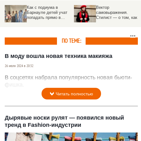
Как с подиума в
Вектор
Барнауле детей учат
самовыражения.
попадать прямо в
Стилист — о том, как
Париж
определить свой типаж
внешности и одеваться
как голливудская
звезда
ПО ТЕМЕ:
В моду вошла новая техника макияжа
26 июля 2024 в 20:32
В соцсетях набрала популярность новая бьюти-
фишка.
Читать полностью
Дырявые носки рулят — появился новый
тренд в Fashion-индустрии