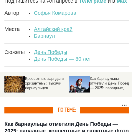
Подпишитесь на Алтапресс в
Телеграме
и в
Max
Автор
Софья Комарова
Места
Алтайский край
Барнаул
Сюжеты
День Победы
День Победы — 80 лет
Как барнаульцы
Пилотажная группа
отметили День Победы
«Русские Витязи» на
— 2025: парадные,
форсаже пролетела
концертные и
над Красной площадь
м
салютные фото
и над Минском. Видео
altapress.ru
ПО ТЕМЕ:
Как барнаульцы отметили День Победы —
2025: парадные, концертные и салютные фото