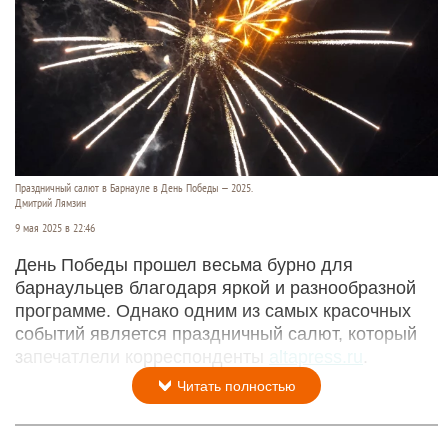
Праздничный салют в Барнауле в День Победы — 2025.
Дмитрий Лямзин
9 мая 2025 в 22:46
День Победы прошел весьма бурно для
барнаульцев благодаря яркой и разнообразной
программе. Однако одним из самых красочных
событий является праздничный салют, который
запечатлели корреспонденты
altapress.ru
.
Читать полностью