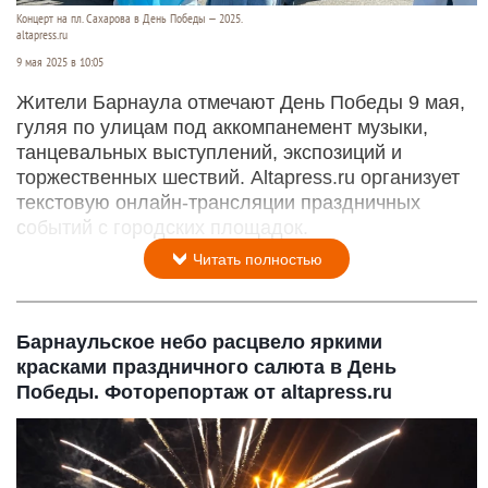
Концерт на пл. Сахарова в День Победы — 2025.
altapress.ru
9 мая 2025 в 10:05
Жители Барнаула отмечают День Победы 9 мая,
гуляя по улицам под аккомпанемент музыки,
танцевальных выступлений, экспозиций и
торжественных шествий. Altapress.ru организует
текстовую онлайн-трансляции праздничных
событий с городских площадок.
Читать полностью
Барнаульское небо расцвело яркими
красками праздничного салюта в День
Победы. Фоторепортаж от altapress.ru