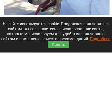
Парад корги на фестивале «Лапки Тапки» в Барнауле.
Лариса Васильева
На сайте используются cookie. Продолжая пользоваться
сайтом, вы соглашаетесь на использование cookie,
8 августа 2026 в 15:35
которые мы используем для удобства пользования
В барнаульском парке «Изумрудный» проходит
сайтом и повышения качества рекомендаций.
Подробнее
.
масштабный фестиваль «Лапки Тапки», где
Принять
собрались все собачники города.
Читать полностью
Педофил убеждал россиянок умалчивать о
его приставаниях к их детям