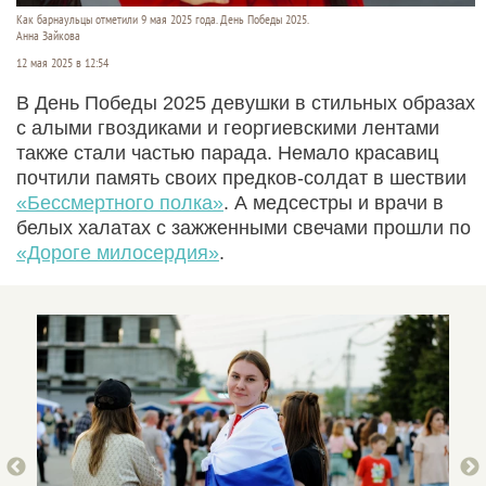
Как барнаульцы отметили 9 мая 2025 года. День Победы 2025.
Анна Зайкова
12 мая 2025 в 12:54
В День Победы 2025 девушки в стильных образах
с алыми гвоздиками и георгиевскими лентами
также стали частью парада. Немало красавиц
почтили память своих предков-солдат в шествии
«Бессмертного полка»
. А медсестры и врачи в
белых халатах с зажженными свечами прошли по
«Дороге милосердия»
.