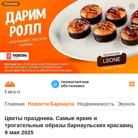
Реклама
To
F7
8 августа
Главная
Новости Барнаула
Недвижимость
Эконом
Цветы праздника. Самые яркие и
трогательные образы барнаульских красавиц
9 мая 2025