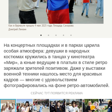
Как в Барнауле прошло 9 мая 2025 года. Площадь Сахарова.
Шествие
Дмитрий Лямзин
Анна З
На концертных площадках и в парках царила
особая атмосфера: девушки в народных
костюмах кружились в танцах у кинотеатра
«Мир», а юные ведущие в платьях в стиле ретро
заряжали зрителей позитивом. Даже у выставки
военной техники нашлось место для красивых
кадров — многие с удовольствием
фотографировались на фоне ретро-автомобилей.