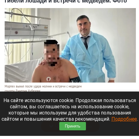
гибели лошади и встречи с медведем. Фото
Морпех выжил после удара молнии и встречи с медведем
соцсети Дмитрия Хубезова
7 августа 2026 в 22:15
На сайте используются cookie. Продолжая пользоваться
сайтом, вы соглашаетесь на использование cookie,
Морской пехотинец, который приехал в отпуск на
которые мы используем для удобства пользования
Алтай, пережил чудовищную серию событий.
сайтом и повышения качества рекомендаций.
Подробнее
.
Читать полностью
Принять