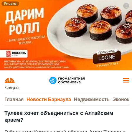
Реклама
To
F7
8 августа
Главная
Новости Барнаула
Недвижимость
Эконом
Тулеев хочет объединиться с Алтайским
краем?
Губернатор Кемеровской области Аман Тулеев в