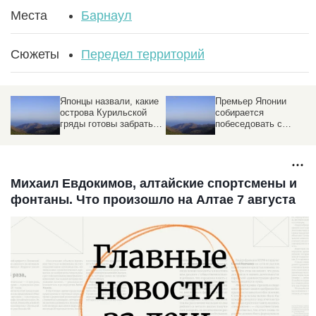
Места
Барнаул
Сюжеты
Передел территорий
Японцы назвали, какие
Премьер Японии
острова Курильской
собирается
гряды готовы забрать
побеседовать с
за мирный договор
Путиным по поводу
Курил
Михаил Евдокимов, алтайские спортсмены и
фонтаны. Что произошло на Алтае 7 августа