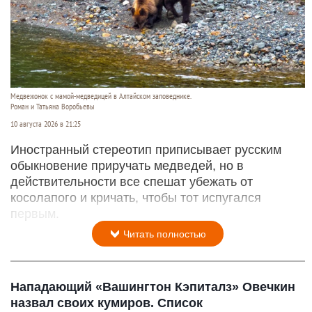
Медвежонок с мамой-медведицей в Алтайском заповеднике.
Роман и Татьяна Воробьевы
10 августа 2026 в 21:25
Иностранный стереотип приписывает русским
обыкновение приручать медведей, но в
действительности все спешат убежать от
косолапого и кричать, чтобы тот испугался
первым.
Читать полностью
Нападающий «Вашингтон Кэпиталз» Овечкин
назвал своих кумиров. Список