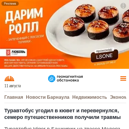
Реклама
To
F7
11 августа
Главная
Новости Барнаула
Недвижимость
Эконом
Туравтобус угодил в кювет и перевернулся,
семеро путешественников получили травмы
Туравтобус Higer в Башкирии на трассе Малояз