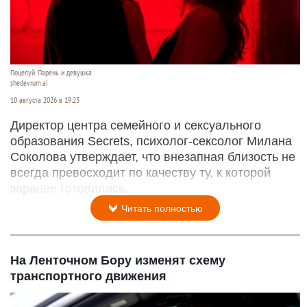
Поцелуй. Парень и девушка.
shedevrum.ai
10 августа 2026 в 19:25
Директор центра семейного и сексуального
образования Secrets, психолог-сексолог Милана
Соколова утверждает, что внезапная близость не
всегда превосходит по качеству ту, к которой
заранее готовились.
Читать полностью
На Ленточном Бору изменят схему
транспортного движения