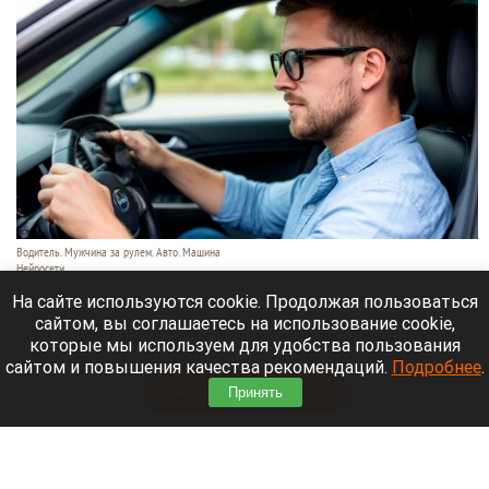
Водитель. Мужчина за рулем. Авто. Машина
Нейросети
10 августа 2026 в 19:05
На сайте используются cookie. Продолжая пользоваться
сайтом, вы соглашаетесь на использование cookie,
На шоссе Ленточный Бор временно перестроят
которые мы используем для удобства пользования
движение.
сайтом и повышения качества рекомендаций.
Подробнее
.
Читать полностью
Принять
Молодой водитель насмерть сбил 17-летнюю