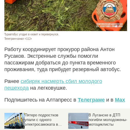
Туравтобус угодил в кювет и перевернулся.
Телеграм-канал «112»
Работу координирует прокурор района Антон
Русаков. Экстренные службы помогли
пассажирам добраться до пункта временного
проживания, туда прибудет резервный автобус.
Ранее
сибиряк насмерть сбил молодого
пешехода
на легковушке.
Подпишитесь на Алтапресс в
Телеграме
и в
Max
Пятеро подростков
В Луганске в ДТП
упали с одного
погибли молодожены-
электросамоката в
мотоциклисты
Новосибирске. Видео