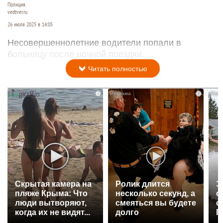
Полиция.
vedtver.ru
26 июля 2025 в 14:05
Несовершеннолетние водители попали в
больницу после ночной поездки.
Читать полностью
i
i
Скрытая камера на
Ролик длится
Э
пляже Крыма: Что
несколько секунд, а
о
люди вытворяют,
смеяться вы будете
с
когда их не видят...
долго
П
р