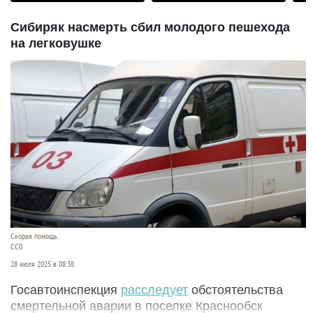
Сибиряк насмерть сбил молодого пешехода
на легковушке
Скорая помощь.
СС0
28 июля 2025 в 08:38
Госавтоинспекция
расследует
обстоятельства
смертельной аварии в поселке Краснообск