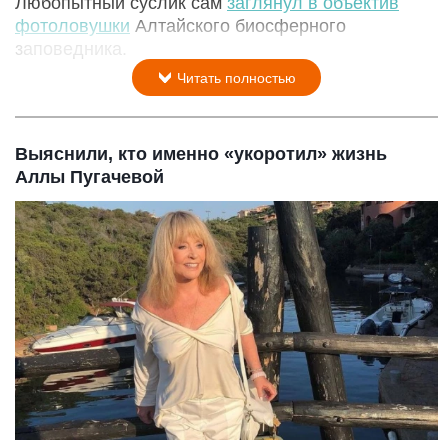
Любопытный суслик сам
заглянул в объектив
фотоловушки
Алтайского биосферного
заповедника.
Читать полностью
Выяснили, кто именно «укоротил» жизнь
Аллы Пугачевой