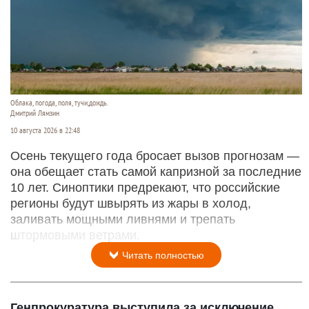
Облака, погода, поля, тучи,дождь.
Дмитрий Лямзин
10 августа 2026 в 22:48
Осень текущего года бросает вызов прогнозам —
она обещает стать самой капризной за последние
10 лет. Синоптики предрекают, что российские
регионы будут швырять из жары в холод,
заливать мощными ливнями и трепать
штормовыми ветрами.
Читать полностью
Генпрокуратура выступила за исключение