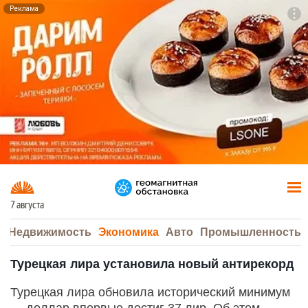
Реклама
To
F7
7 августа
а
Недвижимость
Экономика
Авто
Промышленность
Турецкая лира установила новый антирекорд
Турецкая лира обновила исторический минимум
— доллар впервые достиг 37 лир. Об этом