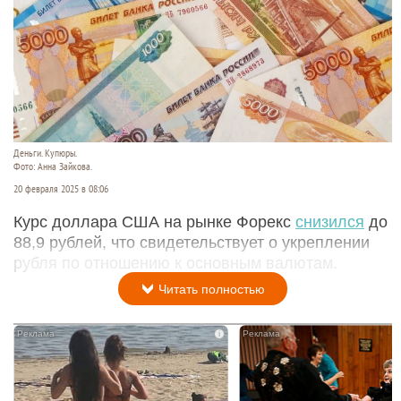
Деньги. Купюры.
Фото: Анна Зайкова.
20 февраля 2025 в 08:06
Курс доллара США на рынке Форекс
снизился
до
88,9 рублей, что свидетельствует о укреплении
рубля по отношению к основным валютам.
Читать полностью
i