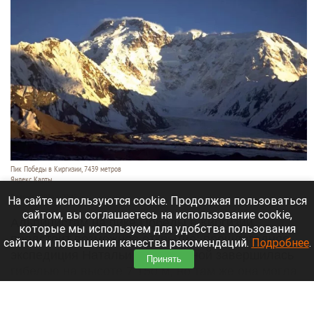
Пик Победы в Киргизии, 7439 метров
Яндекс Карты
7 августа 2026 в 09:45
На сайте используются cookie. Продолжая пользоваться
сайтом, вы соглашаетесь на использование cookie,
Альпинистам на пике Победы в Киргизии
которые мы используем для удобства пользования
предстоит возможное открытие: прошлогодняя
сайтом и повышения качества рекомендаций.
Подробнее
.
экспедиция Натальи Наговициной завершилась
Принять
гибелью на высоте 7 150 м, но там же она могла
оставить свое последнее послание.
Читать полностью