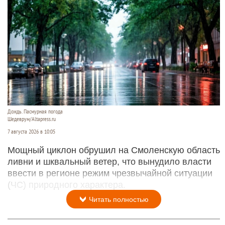
Дождь. Пасмурная погода
Шедеврум/Altapress.ru
7 августа 2026 в 10:05
Мощный циклон обрушил на Смоленскую область
ливни и шквальный ветер, что вынудило власти
ввести в регионе режим чрезвычайной ситуации
(ЧС) природного характера.
Читать полностью