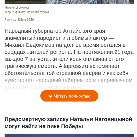
Михаил Евдокимов.
кадр из фильма "Не валяй дурака".
7 августа 2026 в 09:30
Народный губернатор Алтайского края,
знаменитый пародист и любимый актер —
Михаил Евдокимов на долгое время остался в
сердцах жителей региона. На протяжении 21 года
каждое 7 августа жители края оплакивают его
трагическую смерть. Altapress.ru вспоминает
обстоятельства той страшной аварии и как себя
чувствовал народный губернатор в непривычном
для себя политическом котле.
Читать полностью
Предсмертную записку Натальи Наговицыной
могут найти на пике Победы