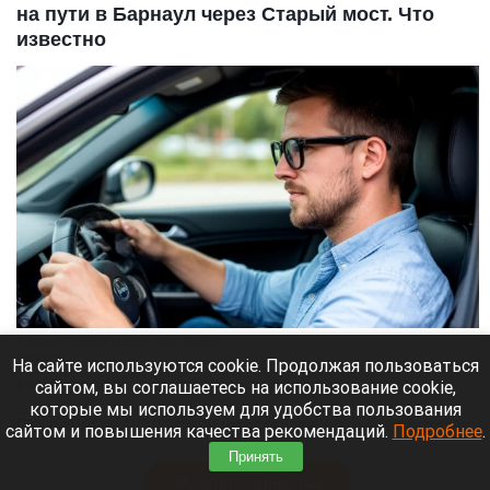
на пути в Барнаул через Старый мост. Что
известно
Водитель. Мужчина за рулем. Авто. Машина
Нейросети
На сайте используются cookie. Продолжая пользоваться
сайтом, вы соглашаетесь на использование cookie,
8 августа 2026 в 13:05
которые мы используем для удобства пользования
По данным 2GIS в самом городе сильных пробок
сайтом и повышения качества рекомендаций.
Подробнее
.
нет, но на въезде в город машины стоят.
Принять
Читать полностью