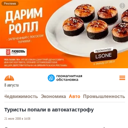
Реклама
To
F7
8 августа
а
Недвижимость
Экономика
Авто
Промышленность
Туристы попали в автокатастрофу
21 июля 2008 в 16:08