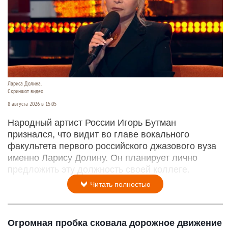
Лариса Долина.
Скриншот видео
8 августа 2026 в 15:05
Народный артист России Игорь Бутман
признался, что видит во главе вокального
факультета первого российского джазового вуза
именно Ларису Долину. Он планирует лично
предложить эту должность своей коллеге.
Читать полностью
Огромная пробка сковала дорожное движение