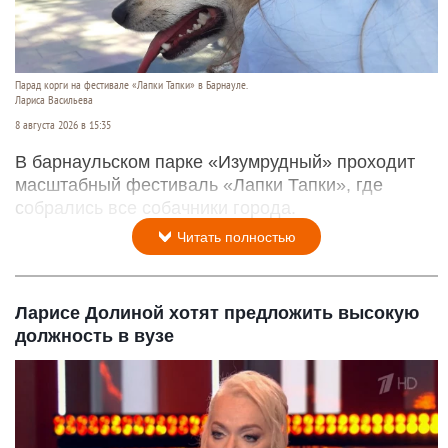
Парад корги на фестивале «Лапки Тапки» в Барнауле.
Лариса Васильева
8 августа 2026 в 15:35
В барнаульском парке «Изумрудный» проходит
масштабный фестиваль «Лапки Тапки», где
собрались все собачники города.
Читать полностью
Ларисе Долиной хотят предложить высокую
должность в вузе