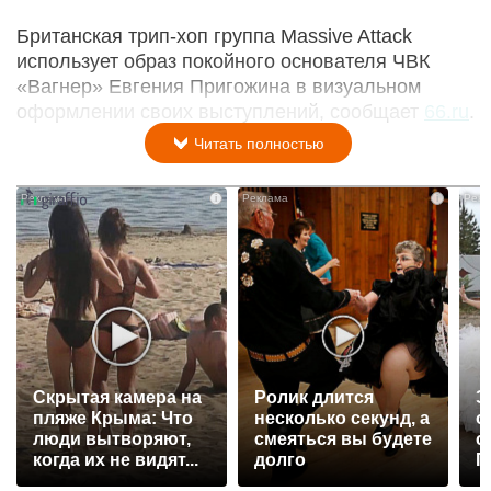
Британская трип-хоп группа Massive Attack
использует образ покойного основателя ЧВК
«Вагнер» Евгения Пригожина в визуальном
оформлении своих выступлений, сообщает
66.ru
.
Читать полностью
i
i
Скрытая камера на
Ролик длится
Э
пляже Крыма: Что
несколько секунд, а
о
люди вытворяют,
смеяться вы будете
с
когда их не видят...
долго
П
р