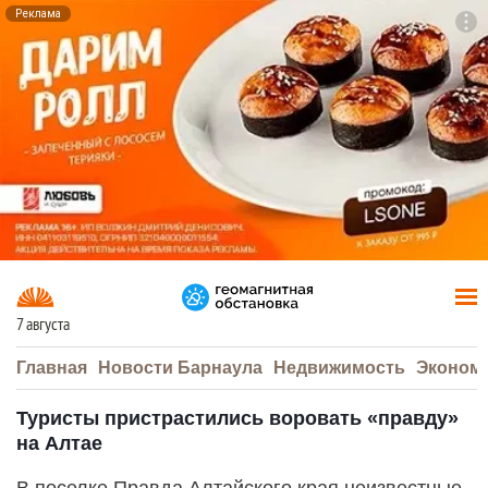
Реклама
To
F7
7 августа
Главная
Новости Барнаула
Недвижимость
Эконом
Туристы пристрастились воровать «правду»
на Алтае
В поселке Правда Алтайского края неизвестные