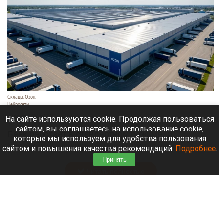
Склады. Озон.
Нейросети
6 августа 2026 в 22:00
На сайте используются cookie. Продолжая пользоваться
сайтом, вы соглашаетесь на использование cookie,
Банк работает в стандартном режиме, и
которые мы используем для удобства пользования
британские санкции не влияют на его
сайтом и повышения качества рекомендаций.
Подробнее
.
деятельность.
Принять
Читать полностью
Больница и медучреждения на Алтае