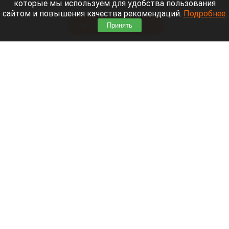
которые мы используем для удобства пользования
восьмилетним ребенком.
сайтом и повышения качества рекомендаций.
Подробнее
.
Читать полностью
Принять
Нападающий и капитан «Вашингтон Кэпиталз»
рассказал, где будет жить после завершения
карьеры
Александр Овечкин.