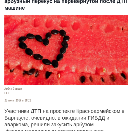
арбузный перекус на перевернутой после ДТП
машине
Арбуз. Сердце
СС0
22 июля 2019 в 18:21
Участники ДТП на проспекте Красноармейском в
Барнауле, очевидно, в ожидании ГИБДД и
аваркома, решили закусить арбузом.