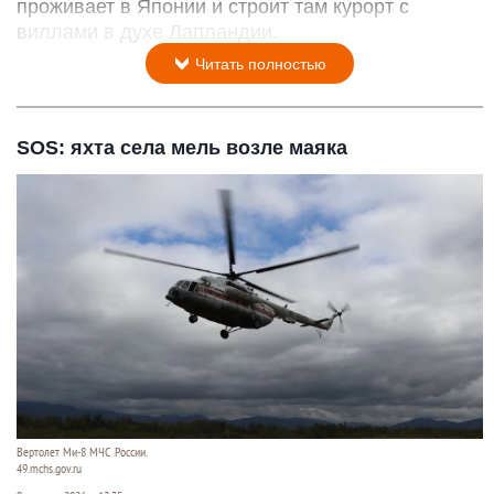
проживает в Японии и строит там курорт с
виллами в духе Лапландии.
Читать полностью
SOS: яхта села мель возле маяка
Вертолет Ми-8 МЧС России.
49.mchs.gov.ru