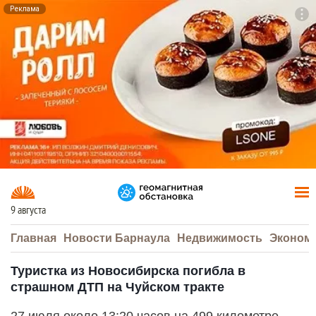
Реклама
To
F7
9 августа
Главная
Новости Барнаула
Недвижимость
Эконом
Туристка из Новосибирска погибла в
страшном ДТП на Чуйском тракте
27 июля около 13:20 часов на 499 километре