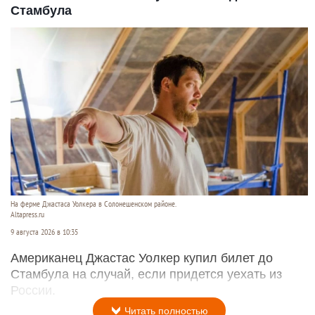
Стамбула
На ферме Джастаса Уолкера в Солонешенском районе.
Altapress.ru
9 августа 2026 в 10:35
Американец Джастас Уолкер купил билет до
Стамбула на случай, если придется уехать из
России.
Читать полностью