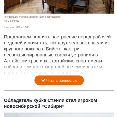
Реставрация «Аптеки Крюгер» идет к завершению.
Анна Зайкова
9 августа 2026 в 12:00
Предлагаем поднять настроение перед рабочей
неделей и почитать, как двух человек спасли из
крупного пожара в Бийске, как три
несанкционированные свалки устранили в
Алтайском крае и как алтайские спортсмены
собрали комплект медалей на чемпионате и
первенстве Азии по тхэквондо ИТФ.
Читать полностью
Обладатель кубка Стэнли стал игроком
новосибирской «Сибири»