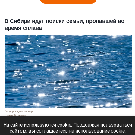
В Сибири идут поиски семьи, пропавшей во
время сплава
Вода, река, озеро, море.
Дмитрий Лямзин
9 августа 2026 в 11:05
На сайте используются cookie. Продолжая пользоваться
сайтом, вы соглашаетесь на использование cookie,
Уже несколько суток идут поиски семьи с