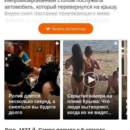
Импровизированным столом послужила
автомобиль, который перевернулся на крышу.
Видео снял пассажир проезжающего мимо
трамвая и
опубликовал
в группе Barnaul22.
Читать полностью
i
i
Ролик длится
Скрытая камера на
несколько секунд, а
пляже Крыма: Что
Р
смеяться вы будете
люди вытворяют,
б
долго
когда их не видят...
д
День 1627-й. Самое важное к 9 августа