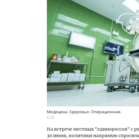
Ищем новые берега. Гендиректор
Смел
«Жилищной инициативы» Юрий
Ген
Гатилов — о том, как девелоперу
ЗИАС
оставаться на плаву, когда рынок
трен
штормит
СТР
СТРОИТЕЛЬСТВО
Медицина. Здоровье. Операционная.
СС0
На встрече местных "единороссов" с 
30 июня, политики напрямую спросили