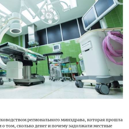
ость архитектурных идей.
Архитектурный код начин
еральный директор компании
земли. Мощение крупно
 — об эстетике городов,
плитами становится нов
дах в фасадах и развитии рынка
стандартом благоустрой
ОИТЕЛЬСТВО
СТРОИТЕЛЬСТВО
руководством регионального минздрава, которая прошла
 о том, сколько денег и почему задолжали местные