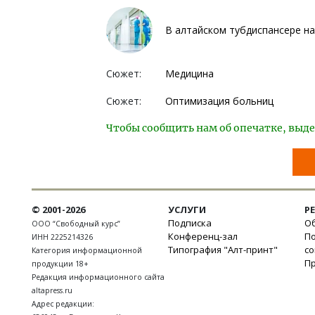
В алтайском тубдиспансере н
Сюжет:
Медицина
Сюжет:
Оптимизация больниц
Чтобы сообщить нам об опечатке, выде
© 2001-2026
УСЛУГИ
Р
Подписка
Об
ООО “Свободный курс”
Конференц-зал
П
ИНН 2225214326
Типография "Алт-принт"
с
Категория информационной
П
продукции 18+
Редакция информационного сайта
altapress.ru
Адрес редакции: