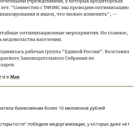
17 лечебными учреждениями, у которых кредиторская
о лет. "Совместно с ТФОМС мы проводим оптимизацию
инансирования и ищем, что можно изменить", —
сштабные оптимизационные мероприятия. Но главное,
ь недовольства населения.
единилась рабочая группа "Единой России". Возглавил
краевого Законодательного Собрания по
зарев.
е
и в
Max
латила бизнесменам более 10 миллионов рублей
открытости" победили медорганизации, у которых даже нет