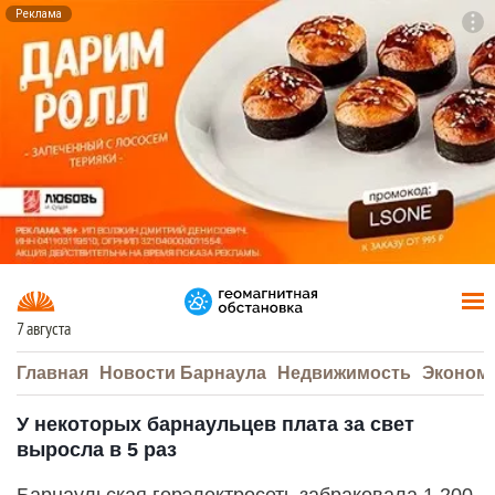
Реклама
To
F7
7 августа
Главная
Новости Барнаула
Недвижимость
Эконом
У некоторых барнаульцев плата за свет
выросла в 5 раз
Барнаульская горэлектросеть забраковала 1 200