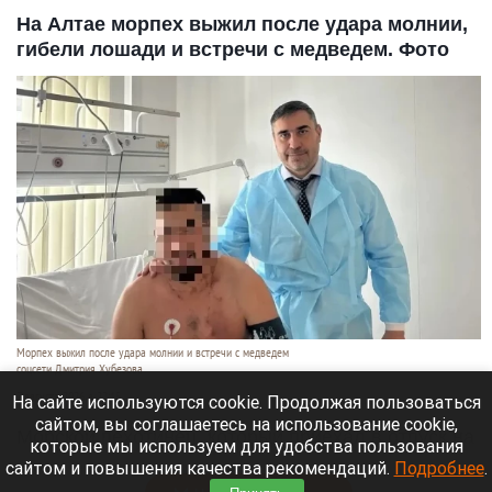
На Алтае морпех выжил после удара молнии,
гибели лошади и встречи с медведем. Фото
Морпех выжил после удара молнии и встречи с медведем
соцсети Дмитрия Хубезова
7 августа 2026 в 22:15
На сайте используются cookie. Продолжая пользоваться
сайтом, вы соглашаетесь на использование cookie,
Морской пехотинец, который приехал в отпуск на
которые мы используем для удобства пользования
Алтай, пережил чудовищную серию событий.
сайтом и повышения качества рекомендаций.
Подробнее
.