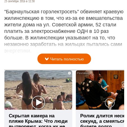
23 сентября 2016 в 11:38
"Барнаульская горэлектросеть" обвиняет краевую
жилинспекцию в том, что из-за ее вмешательства
жители дома на ул. Советской армии, 52 стали
платить за электроснабжение ОДН в 10 раз
больше. В жилинспекции указывают на то, что
незаконно заработать на жильцах пытались сами
энергетики.
Читать полностью
i
Скрытая камера на
Ролик длится неск
пляже Крыма: Что люди
секунд, а смеяться
вытворяют, когда их не
будете долго