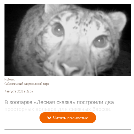
Ирбисы.
Сайлюгемский национальный парк
7 августа 2026 в 22:35
В зоопарке «Лесная сказка» построили два
просторных вольера для снежных барсов.
Читать полностью