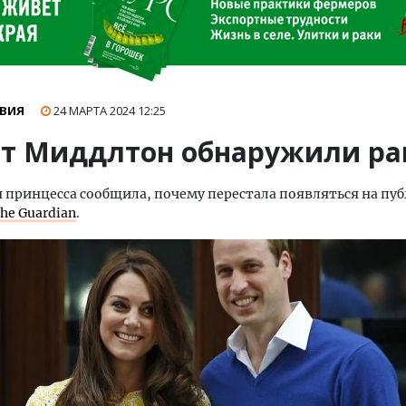
ВИЯ
24 МАРТА 2024
12:25
йт Миддлтон обнаружили ра
 принцесса сообщила, почему перестала появляться на пуб
he Guardian
.