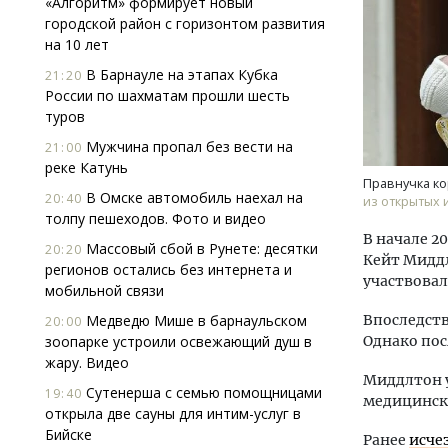
«Алгоритм» формирует новый
городской район с горизонтом развития
на 10 лет
В Барнауле на этапах Кубка
21:20
России по шахматам прошли шесть
туров
Мужчина пропал без вести на
21:00
реке Катунь
Архи
Правнучка ко
зем
В Омске автомобиль наехал на
20:40
из открытых 
пли
толпу пешеходов. Фото и видео
ста
В начале 2
Массовый сбой в Рунете: десятки
20:20
Кейт Миддл
СТР
регионов остались без интернета и
участвовал
мобильной связи
Медведю Мише в барнаульском
Впоследств
20:00
зоопарке устроили освежающий душ в
Однако пос
жару. Видео
Миддлтон у
Сутенерша с семью помощницами
19:40
медицинска
открыла две сауны для интим-услуг в
Бийске
Ранее
исче