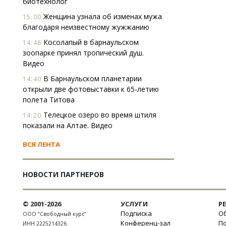
биотехнолог
Женщина узнала об изменах мужа
15:00
благодаря неизвестному жужжанию
Косолапый в барнаульском
14:46
зоопарке принял тропический душ.
Видео
В Барнаульском планетарии
14:40
открыли две фотовыставки к 65-летию
полета Титова
Телецкое озеро во время штиля
14:20
показали на Алтае. Видео
ВСЯ ЛЕНТА
НОВОСТИ ПАРТНЕРОВ
© 2001-2026
УСЛУГИ
Р
Подписка
Об
ООО “Свободный курс”
Конференц-зал
П
ИНН 2225214326