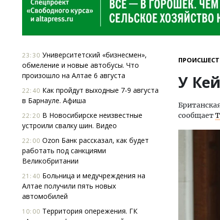
Университетский «бизнесмен»,
23:30
ПРОИСШЕСТ
обмеление и новые автобусы. Что
произошло на Алтае 6 августа
У Ке
Как пройдут выходные 7-9 августа
22:40
в Барнауле. Афиша
Британская
В Новосибирске неизвестные
сообщает
T
22:20
устроили свалку шин. Видео
Ozon Банк рассказал, как будет
22:00
работать под санкциями
Великобритании
Больница и медучреждения на
21:40
Алтае получили пять новых
автомобилей
Территория опережения. ГК
10:00