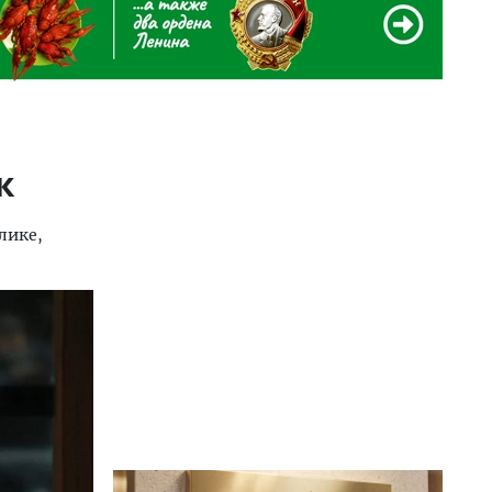
к
лике,