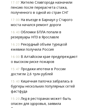
Жителю Славгорода назначили
17:07
пенсию после перерасчета стажа,
полученного в одной из стран СНГ
На въезде в Барнаул у Старого
17:00
моста начался ремонт дороги
Обломки БПЛА попали в
16:40
резервуары НПЗ в Ярославле
Рекордный объем турецкой
16:20
ежевики получила Россия
В Алтайском крае предупреждают
16:00
о высоком риске пожаров
Продажи ипотеки в России
15:47
достигли 2,6 трлн рублей
Кишечная палочка забралась в
15:40
бургеры нескольких популярных сетей
фастфуда
Лед в ресторанах может быть
15:20
опасен для здоровья, заявила