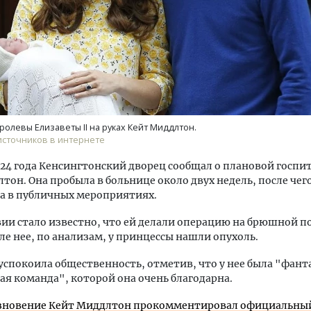
тектурный код начинается с
Смелость архитектурных 
ролевы Елизаветы II на руках Кейт Миддлтон.
ли. Мощение крупноформатными
Генеральный директор к
источников в интернете
тами становится новым
ЗИАС — об эстетике горо
ндартом благоустройства
трендах в фасадах и разв
024 года Кенсингтонский дворец сообщал о плановой госп
тон. Она пробыла в больнице около двух недель, после чег
ОИТЕЛЬСТВО
СТРОИТЕЛЬСТВО
а в публичных мероприятиях.
ии стало известно, что ей делали операцию на брюшной п
ле нее, по анализам, у принцессы нашли опухоль.
спокоила общественность, отметив, что у нее была "фант
я команда", которой она очень благодарна.
зновение Кейт Миддлтон прокомментировал официальны