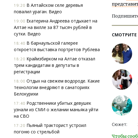
представит
В Алтайском селе деревья
19:20
повалил ураган. Видео
Подпишитес
Екатерина Андреева отдыхает на
19:00
Алтае на вилле за 87 тысяч рублей в
сутки. Видео
СМОТРИТЕ
В барнаульской галерее
18:40
откроется выставка портретов Рублева
Крайизбирком на Алтае отказал
18:20
трем кандидатам в депутаты в
регистрации
Отдых на свежем водороде. Какие
18:00
технологии внедряют в санаториях
Белокурихи
Родственники убитых девушек
17:40
узнали из СМИ о желании маньяка уйти
на СВО
Сюжет:
Пьяный тракторист устроил
17:20
погоню со стрельбой
Чтобы сооб