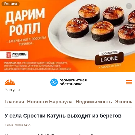
Реклама
To
F7
9 августа
Главная
Новости Барнаула
Недвижимость
Эконом
У села Сростки Катунь выходит из берегов
3 июня 2010 в 14:55