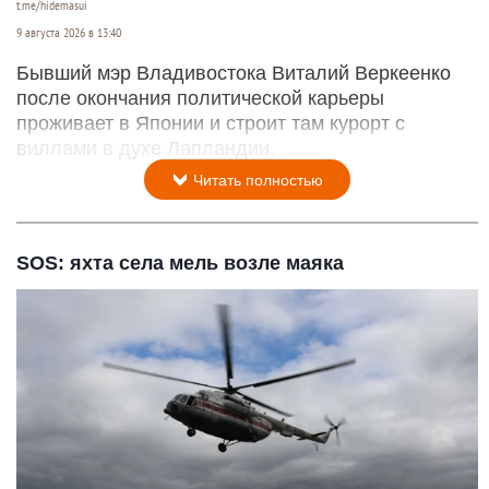
t.me/hidemasui
9 августа 2026 в 13:40
Бывший мэр Владивостока Виталий Веркеенко
после окончания политической карьеры
проживает в Японии и строит там курорт с
виллами в духе Лапландии.
Читать полностью
SOS: яхта села мель возле маяка