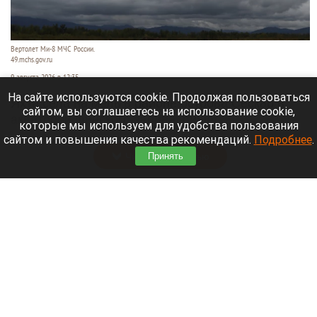
Вертолет Ми-8 МЧС России.
49.mchs.gov.ru
9 августа 2026 в 12:35
На сайте используются cookie. Продолжая пользоваться
Яхта села на мель в районе острова Сескар в
сайтом, вы соглашаетесь на использование cookie,
акватории Финского залива, пишет
которые мы используем для удобства пользования
«Коммерсантъ»
.
сайтом и повышения качества рекомендаций.
Подробнее
.
Читать полностью
Принять
Белые грибы, читальный зал и «нелепые
пушистики». 10 хороших новостей августа на
Алтае