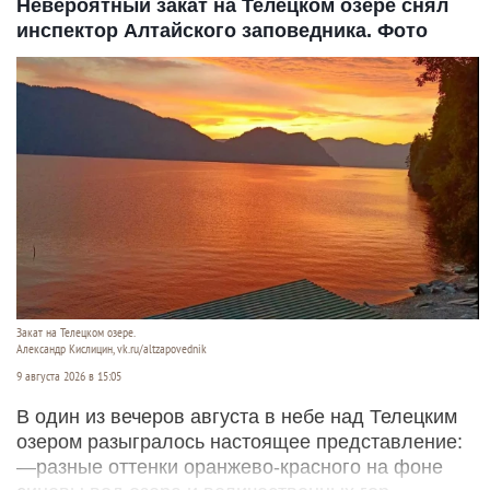
Невероятный закат на Телецком озере снял
инспектор Алтайского заповедника. Фото
Закат на Телецком озере.
Александр Кислицин, vk.ru/altzapovednik
9 августа 2026 в 15:05
В один из вечеров августа в небе над Телецким
озером разыгралось настоящее представление:
—разные оттенки оранжево-красного на фоне