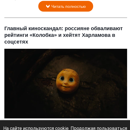
Читать полностью
Главный киноскандал: россияне обваливают
рейтинги «Колобка» и хейтят Харламова в
соцсетях
Кадр из фильма «Последний богатырь. Колобок».
Кинопоиск
На сайте используются cookie. Продолжая пользоваться