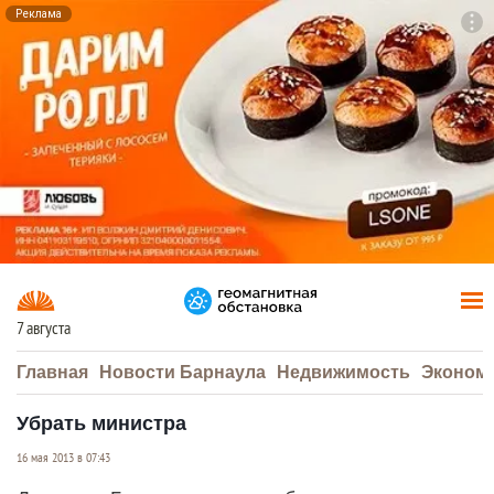
Реклама
To
F7
7 августа
Главная
Новости Барнаула
Недвижимость
Эконом
Убрать министра
16 мая 2013 в 07:43