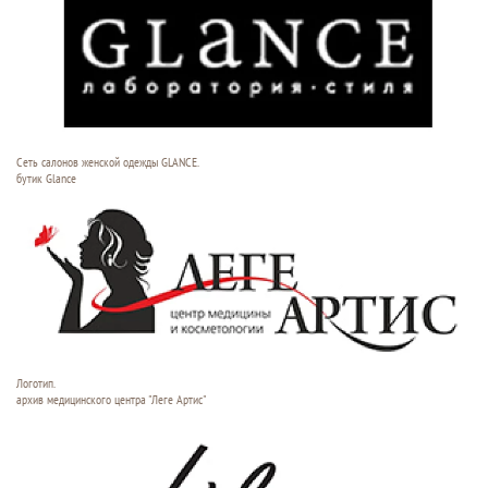
Сеть салонов женской одежды GLANCE.
бутик Glance
Логотип.
архив медицинского центра "Леге Артис"