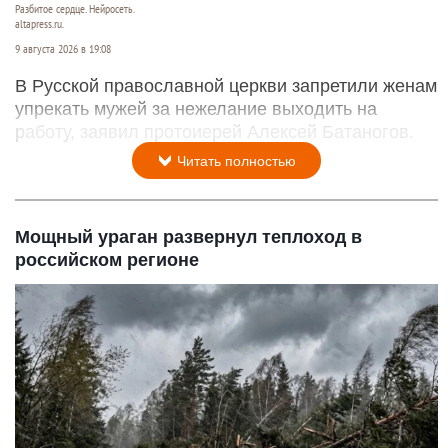
Разбитое сердце. Нейросеть.
altapress.ru.
9 августа 2026 в 19:08
В Русской православной церкви запретили женам
упрекать мужей за нежелание выходить на
работу, заявил протоиерей Алексей Батаногов.
Читать полностью
Мощный ураган развернул теплоход в
российском регионе