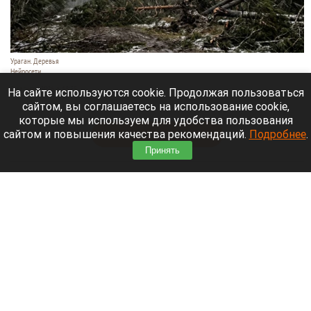
Ураган. Деревья
Нейросети
9 августа 2026 в 18:35
На сайте используются cookie. Продолжая пользоваться
сайтом, вы соглашаетесь на использование cookie,
Мощный ураган бушует в Самарской области.
которые мы используем для удобства пользования
сайтом и повышения качества рекомендаций.
Подробнее
.
Читать полностью
Принять
Москвичей призвали оставаться дома