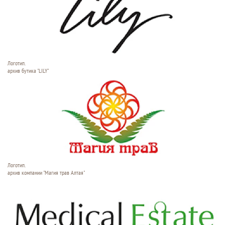
Логотип.
архив бутика "LILY"
Логотип.
архив компании "Магия трав Алтая"