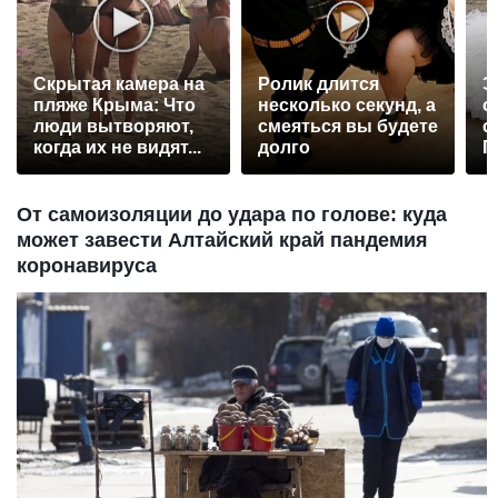
Скрытая камера на
Ролик длится
Э
пляже Крыма: Что
несколько секунд, а
о
люди вытворяют,
смеяться вы будете
с
когда их не видят...
долго
П
р
От самоизоляции до удара по голове: куда
может завести Алтайский край пандемия
коронавируса