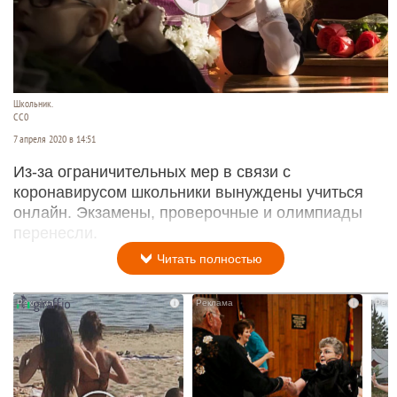
Школьник.
СС0
7 апреля 2020 в 14:51
Из-за ограничительных мер в связи с
коронавирусом школьники вынуждены учиться
онлайн. Экзамены, проверочные и олимпиады
перенесли.
Читать полностью
i
i