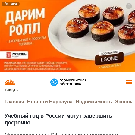
Реклама
To
F7
7 августа
Главная
Новости Барнаула
Недвижимость
Эконом
Учебный год в России могут завершить
досрочно
Минпросвещения РФ разрешило регионам в