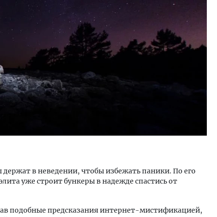
ость архитектурных идей.
Ищем новые берега. Ген
еральный директор компании
«Жилищной инициативы»
 — об эстетике городов,
Гатилов — о том, как де
дах в фасадах и развитии рынка
оставаться на плаву, ког
штормит
ОИТЕЛЬСТВО
СТРОИТЕЛЬСТВО
 держат в неведении, чтобы избежать паники. По его
лита уже строит бункеры в надежде спастись от
звав подобные предсказания интернет-мистификацией,