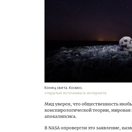
Смел
Ген
ЗИАС
трен
СТР
Конец света. Космос.
открытые источники в интернете
Мид уверен, что общественность якобы
конспирологической теории, мировая э
апокалипсиса.
В NASА опровергли это заявление, на