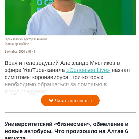
"Кремлевский доктор" Мясников.
Стоп-кадр YouTube.
1 октября 2020 в 09:44
Врач и телеведущий Александр Мясников в
эфире YouTube-канала
«Соловьев Live»
назвал
симптомы коронавируса, при которых
необходимо обращаться за помощью в
медучреждение.
Читать полностью
Университетский «бизнесмен», обмеление и
новые автобусы. Что произошло на Алтае 6
августа