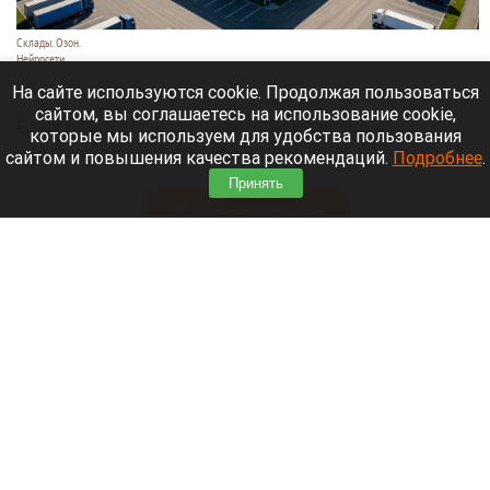
Склады. Озон.
Нейросети
6 августа 2026 в 22:00
На сайте используются cookie. Продолжая пользоваться
сайтом, вы соглашаетесь на использование cookie,
Банк работает в стандартном режиме, и
которые мы используем для удобства пользования
британские санкции не влияют на его
сайтом и повышения качества рекомендаций.
Подробнее
.
деятельность.
Принять
Читать полностью
Больница и медучреждения на Алтае
получили пять новых автомобилей