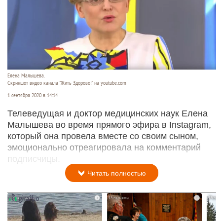
Елена Малышева.
Скриншот видео канала "Жить Здорово!" на youtube.com
1 сентября 2020 в 14:14
Телеведущая и доктор медицинских наук Елена
Малышева во время прямого эфира в Instagram,
который она провела вместе со своим сыном,
эмоционально отреагировала на комментарий
подписчицы.
Читать полностью
i
i