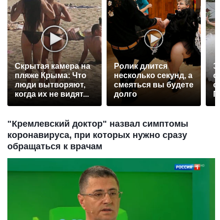
Скрытая камера на
Ролик длится
Э
пляже Крыма: Что
несколько секунд, а
о
люди вытворяют,
смеяться вы будете
с
когда их не видят...
долго
П
р
"Кремлевский доктор" назвал симптомы
коронавируса, при которых нужно сразу
обращаться к врачам