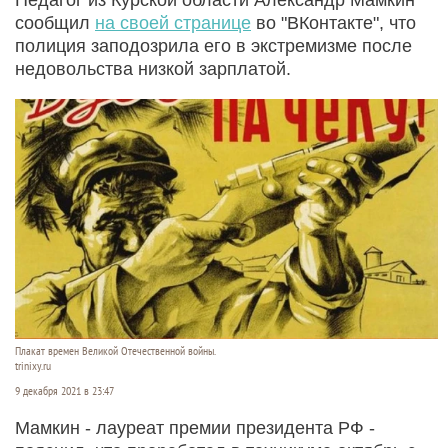
сообщил
на своей странице
во "ВКонтакте", что
полиция заподозрила его в экстремизме после
недовольства низкой зарплатой.
Плакат времен Великой Отечественной войны.
trinixy.ru
9 декабря 2021 в 23:47
Мамкин - лауреат премии президента РФ -