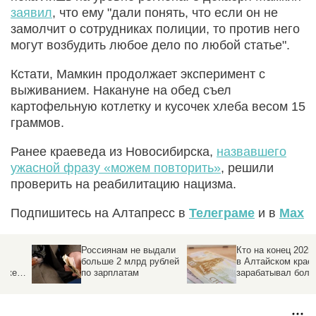
заявил
, что ему "дали понять, что если он не
замолчит о сотрудниках полиции, то против него
могут возбудить любое дело по любой статье".
Кстати, Мамкин продолжает эксперимент с
выживанием. Накануне на обед съел
картофельную котлетку и кусочек хлеба весом 15
граммов.
Ранее краеведа из Новосибирска,
назвавшего
ужасной фразу «можем повторить»
, решили
проверить на реабилитацию нацизма.
Подпишитесь на Алтапресс в
Телеграме
и в
Max
Россиянам не выдали
Кто на конец 2025 года
больше 2 млрд рублей
в Алтайском крае
по зарплатам
зарабатывал больше
всех, и какие отрасли
экономики региона на
коне