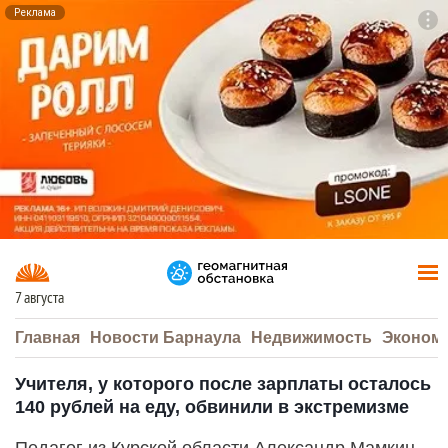
Реклама
To
F7
7 августа
Главная
Новости Барнаула
Недвижимость
Эконом
Учителя, у которого после зарплаты осталось
140 рублей на еду, обвинили в экстремизме
Педагог из Курской области Александр Мамкин