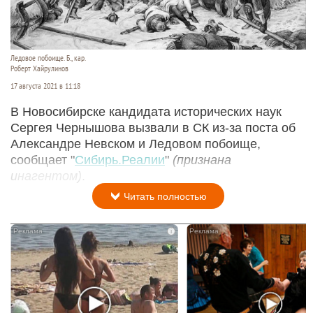
Ледовое побоище. Б., кар.
Роберт Хайрулинов
17 августа 2021 в 11:18
В Новосибирске кандидата исторических наук
Сергея Чернышова вызвали в СК из-за поста об
Александре Невском и Ледовом побоище,
сообщает "
Сибирь.Реалии
"
(признана
инагентом)
.
Читать полностью
i