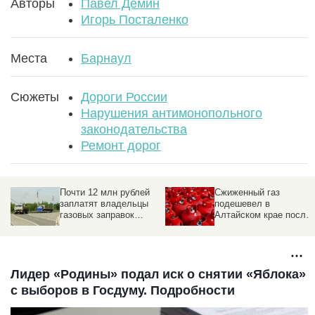
Авторы
Павел Демин
Игорь Посталенко
Места
Барнаул
Сюжеты
Дороги России
Нарушения антимонопольного
законодательства
Ремонт дорог
​Почти 12 млн рублей
Сжиженный газ
ив
заплатят владельцы
подешевел в
газовых заправок
Алтайском крае после
Барнаула за сговор
вмешательства ФАС
Лидер «Родины» подал иск о снятии «Яблока»
с выборов в Госдуму. Подробности