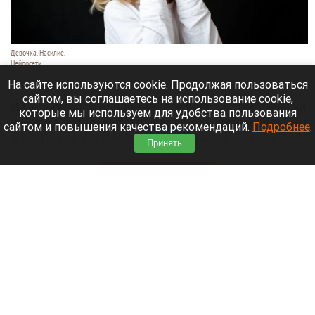
Девочка. Насилие.
Нейросети
7 августа 2026 в 18:50
На сайте используются cookie. Продолжая пользоваться
сайтом, вы соглашаетесь на использование cookie,
В Первомайском районе мужчина систематически
которые мы используем для удобства пользования
избивал пятерых детей своей сожительницы — от
сайтом и повышения качества рекомендаций.
Подробнее
.
3 до 10 лет. Он использовал черенок от лопаты,
Принять
шланг и тесак.
Читать полностью
Власти Барнаула заявили о стабилизации
ситуации с топливом