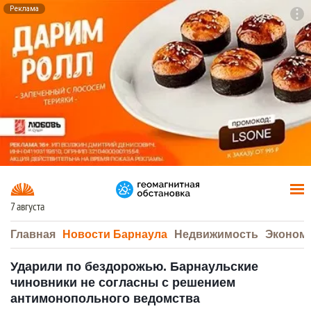
Реклама
To
F7
7 августа
Главная
Новости Барнаула
Недвижимость
Эконом
Ударили по бездорожью. Барнаульские
чиновники не согласны с решением
антимонопольного ведомства