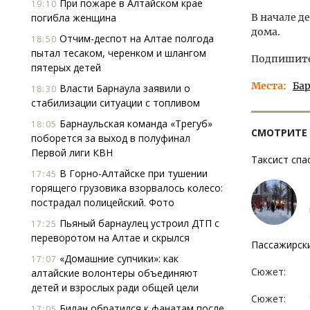
При пожаре в Алтайском крае
19:10
погибла женщина
В начале д
дома.
Отчим-деспот на Алтае полгода
18:50
пытал тесаком, черенком и шлангом
Подпишитес
пятерых детей
Места
Ба
Власти Барнаула заявили о
18:30
стабилизации ситуации с топливом
Барнаульская команда «Трегуб»
18:05
СМОТРИТЕ
поборется за выход в полуфинал
Первой лиги КВН
Таксист спа
В Горно-Алтайске при тушении
17:45
горящего грузовика взорвалось колесо:
пострадал полицейский. Фото
Пьяный барнаулец устроил ДТП с
17:25
переворотом на Алтае и скрылся
Пассажирски
«Домашние супчики»: как
17:07
Сюжет:
алтайские волонтеры объединяют
детей и взрослых ради общей цели
Сюжет:
Билан обратился к фанатам после
17:05