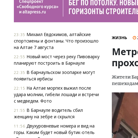
Михаил Евдокимов, алтайские
23:35
ЖИЗНЬ
спортсмены и фонтаны. Что произошло
на Алтае 7 августа
Метр
Новый мост через реку Пивоварку
22:55
прох
планируют построить в Барнауле
В барнаульском зоопарке могут
22:35
Жители Ба
появиться ирбисы
пешеходам 
На Алтае морпех выжил после
22:15
удара молнии, гибели лошади и встречи
с медведем. Фото
В Барнауле водитель сбил
21:55
женщину на зебре и скрылся
Двухуровневые номера и вид на
11:56
горы. Каким будет новый бутик-отель