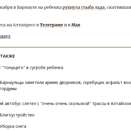
екабря в Барнауле на ребенка
рухнула глыба льда
, скативша
ь на Алтапресс в
Телеграме
и в
Max
рнаул
 ТАКЖЕ
с "тонущего" в сугробе ребенка
Барнаульцы заметили армию дворников, скребущих асфальт воз
гордумы
й автобус слетел с "очень-очень скользкой" трассы в Алтайско
Благоустройство
Уборка снега