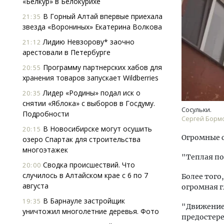
«Белкур» в Белокурихе
В Горный Алтай впервые приехала
21:35
звезда «Ворониных» Екатерина Волкова
Лидию Невзорову* заочно
21:12
арестовали в Петербурге
Программу партнерских хабов для
20:55
хранения товаров запускает Wildberries
Архи
Лидер «Родины» подал иск о
20:35
зем
снятии «Яблока» с выборов в Госдуму.
пли
Сосульки.
Подробности
ста
Сергей Бормо
В Новосибирске могут осушить
20:15
СТР
Огромные с
озеро Спартак для строительства
многоэтажек
"Теплая по
Сводка происшествий. Что
20:00
случилось в Алтайском крае с 6 по 7
Более того,
августа
огромная г
В Барнауле застройщик
19:35
"Движение 
уничтожил многолетние деревья. Фото
предостере