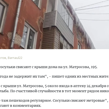
тектурный код начинается с
Ищем новые берега. Ген
ли. Мощение крупноформатными
«Жилищной инициативы»
тами становится новым
Гатилов — о том, как де
ндартом благоустройства
оставаться на плаву, ког
тов, Barnaul22
штормит
ОИТЕЛЬСТВО
осульки свисают с крыши дома на ул. Матросова, 195.
СТРОИТЕЛЬСТВО
года не задержит их там", - пишет одних из местных жите
 с крыши ул. Матросова, 5 около входа в аптеку 24 декабря 
лыба. По счастливой случайности в тот момент рядом нико
там пешеходов регулярное. Сосульки свисают метровые",
гают в комментариях.