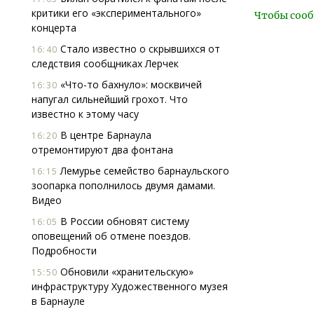
критики его «экспериментального»
Чтобы сооб
концерта
Стало известно о скрывшихся от
16:40
следствия сообщниках Лерчек
«Что-то бахнуло»: москвичей
16:30
напугал сильнейший грохот. Что
известно к этому часу
В центре Барнаула
16:20
отремонтируют два фонтана
Лемурье семейство барнаульского
16:15
зоопарка пополнилось двумя дамами.
Видео
В России обновят систему
16:05
оповещений об отмене поездов.
Подробности
Обновили «хранительскую»
15:50
инфраструктуру Художественного музея
в Барнауле