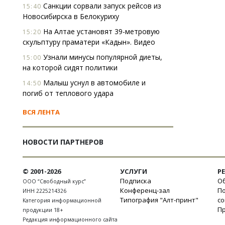
Санкции сорвали запуск рейсов из
15:40
Новосибирска в Белокуриху
На Алтае установят 39-метровую
15:20
скульптуру праматери «Кадын». Видео
Узнали минусы популярной диеты,
15:00
на которой сидят политики
Малыш уснул в автомобиле и
14:50
погиб от теплового удара
ВСЯ ЛЕНТА
НОВОСТИ ПАРТНЕРОВ
© 2001-2026
УСЛУГИ
Р
Подписка
Об
ООО “Свободный курс”
Конференц-зал
П
ИНН 2225214326
Типография "Алт-принт"
с
Категория информационной
П
продукции 18+
Редакция информационного сайта