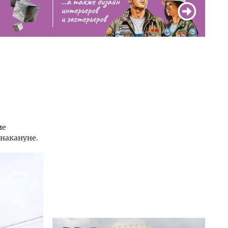
ие
 накануне.