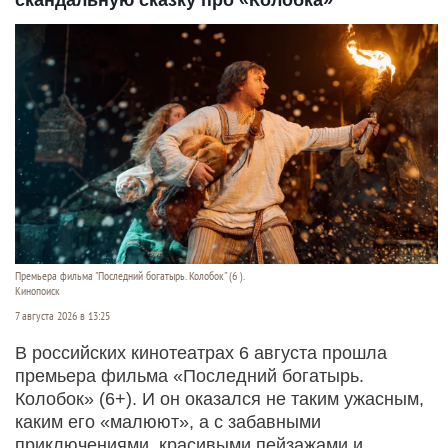
скандальную сказку про «Колобка»
Премьера фильма "Последний богатырь. Колобок" (6 ).
Кинопоиск
7 августа 2026 в 13:25
В российских кинотеатрах 6 августа прошла
премьера фильма «Последний богатырь.
Колобок» (6+). И он оказался не таким ужасным,
каким его «малюют», а с забавными
приключениями, красивыми пейзажами и