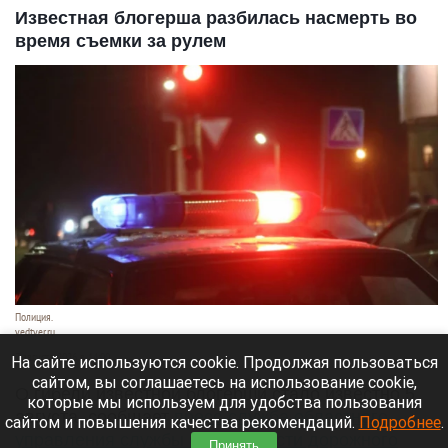
Известная блогерша разбилась насмерть во
время съемки за рулем
Полиция.
vedtver.ru
7 августа 2026 в 14:00
На сайте используются cookie. Продолжая пользоваться
сайтом, вы соглашаетесь на использование cookie,
О гибели известной блогерши стало известно 5
которые мы используем для удобства пользования
августа, сообщает
пресс-служба областного
сайтом и повышения качества рекомендаций.
Подробнее
.
управления службы безопасности дорожного
Принять