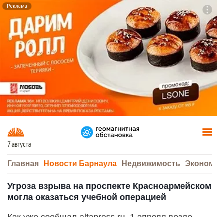
Реклама
To
F7
7 августа
Главная
Новости Барнаула
Недвижимость
Эконом
Угроза взрыва на проспекте Красноармейском
могла оказаться учебной операцией
Как уже сообщал altapress.ru, 1 апреля возле