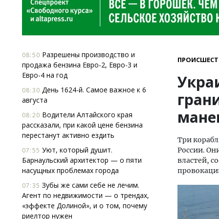
Разрешены производство и
08:50
ПРОИСШЕСТ
продажа бензина Евро-2, Евро-3 и
Евро-4 на год
Укра
День 1624-й. Самое важное к 6
08:30
грани
августа
мане
Водители Алтайского края
08:20
рассказали, при какой цене бензина
перестанут активно ездить
Три корабл
Уют, который душит.
России. О
07:55
Барнаульский архитектор — о пяти
властей, с
насущных проблемах города
провокации
Зубы же сами себе не лечим.
07:35
Агент по недвижимости — о трендах,
«эффекте Долиной», и о том, почему
риелтор нужен