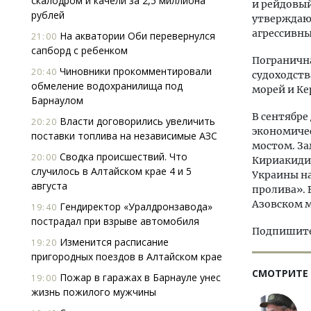
скалодром и качели за 2,5 миллиона
и рейдовый
рублей
утверждают
агрессивны
На акватории Оби перевернулся
21:00
сапборд с ребенком
Погранична
Чиновники прокомментировали
20:40
судоходств
обмеление водохранилища под
морей и Ке
Барнаулом
В сентябре
Власти договорились увеличить
20:20
экономичес
поставки топлива на независимые АЗС
мостом. З
Сводка происшествий. Что
20:00
Кириакиди 
случилось в Алтайском крае 4 и 5
Украины на
августа
пролива». 
Азовском м
Гендиректор «Уралдронзавода»
19:40
пострадал при взрыве автомобиля
Подпишитес
Изменится расписание
19:20
пригородных поездов в Алтайском крае
СМОТРИТЕ
Пожар в гаражах в Барнауле унес
19:00
жизнь пожилого мужчины