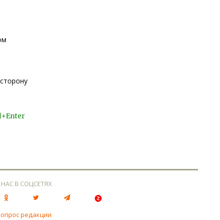
ом
 сторону
l+Enter
 НАС В СОЦСЕТЯХ
вопрос редакции