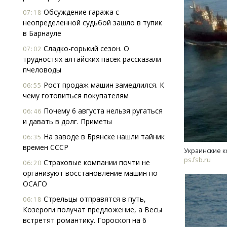
Обсуждение гаража с
07:18
неопределенной судьбой зашло в тупик
в Барнауле
Сладко-горький сезон. О
07:02
трудностях алтайских пасек рассказали
пчеловоды
Рост продаж машин замедлился. К
Т2 п
06:55
чему готовиться покупателям
«Выг
або
Почему 6 августа нельзя ругаться
06:46
и давать в долг. Приметы
ПОТ
На заводе в Брянске нашли тайник
06:35
времен СССР
Украинские к
ps.fsb.ru
Страховые компании почти не
06:20
организуют восстановление машин по
ОСАГО
Стрельцы отправятся в путь,
06:18
Козероги получат предложение, а Весы
встретят романтику. Гороскоп на 6