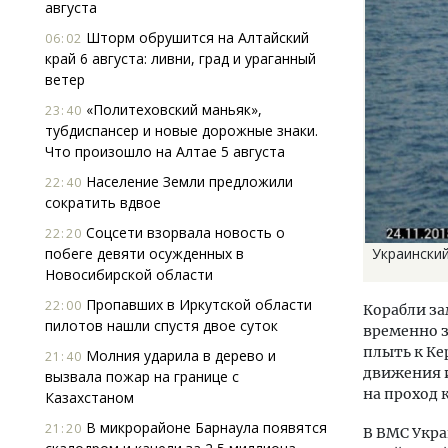
августа
Шторм обрушится на Алтайский
06:02
край 6 августа: ливни, град и ураганный
ветер
«Политеховский маньяк»,
23:40
тубдиспансер и новые дорожные знаки.
Что произошло на Алтае 5 августа
Население Земли предложили
22:40
сократить вдвое
Соцсети взорвала новость о
22:20
побеге девяти осужденных в
Украинский
Новосибирской области
Пропавших в Иркутской области
22:00
Корабли за
пилотов нашли спустя двое суток
временно 
плыть к Ке
Молния ударила в дерево и
21:40
движения и
вызвала пожар на границе с
на проход 
Казахстаном
В микрорайоне Барнаула появятся
21:20
В ВМС Укра