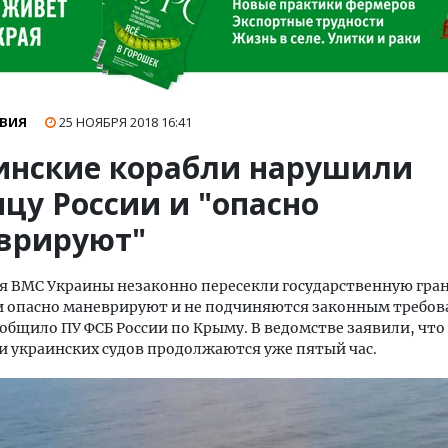
ВИЯ
25 НОЯБРЯ 2018
16:41
инские корабли нарушили
цу России и "опасно
врируют"
я ВМС Украины незаконно пересекли государственную гра
ни опасно маневрируют и не подчиняются законным требо
ообщило ПУ ФСБ России по Крыму. В ведомстве заявили, что
 украинских судов продолжаются уже пятый час.