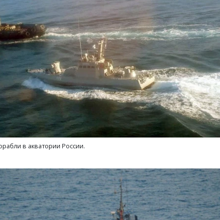
ерезапускает программу
Власти договорились уве
одно вместе» — теперь и для
поставки топлива на нез
нентов других операторов
АЗС
РЕБИТЕЛЬ
ПОТРЕБИТЕЛЬ
орабли в акватории России.