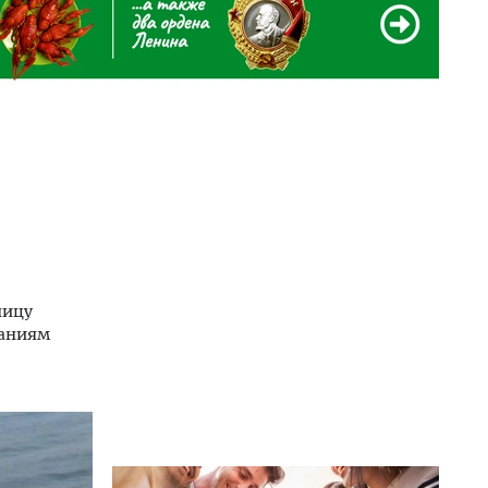
ницу
ваниям