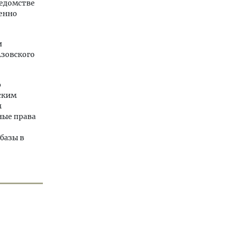
ведомстве
венно
и
Азовского
ю
ским
м
ные права
базы в