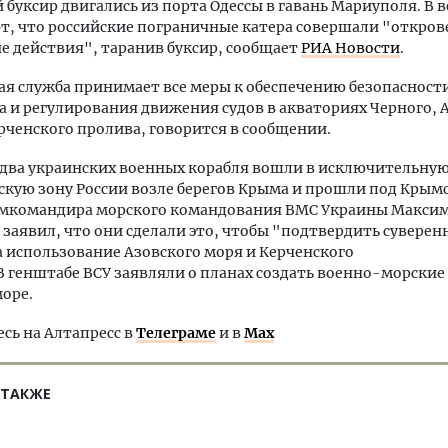
 буксир двигались из порта Одессы в гавань Мариуполя. В 
, что российские пограничные катера совершали "откро
е действия", таранив буксир, сообщает
РИА Новости
.
я служба принимает все меры к обеспечению безопасност
а и регулирования движения судов в акваториях Черного, 
рченского пролива, говорится в сообщении.
 два украинских военных корабля вошли в исключительну
кую зону России возле берегов Крыма и прошли под Крым
амкомандира морского командования ВМС Украины Макси
заявил, что они сделали это, чтобы "подтвердить суверен
 использование Азовского моря и Керченского
В генштабе ВСУ заявляли о планах создать военно-морские 
оре.
ь на Алтапресс в
Телеграме
и в
Max
 ТАКЖЕ