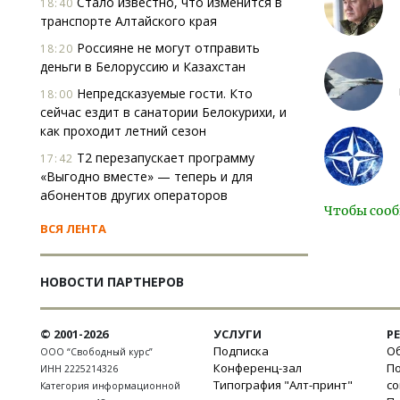
Стало известно, что изменится в
18:40
транспорте Алтайского края
Россияне не могут отправить
18:20
деньги в Белоруссию и Казахстан
Непредсказуемые гости. Кто
18:00
сейчас ездит в санатории Белокурихи, и
как проходит летний сезон
Т2 перезапускает программу
17:42
«Выгодно вместе» — теперь и для
абонентов других операторов
Чтобы сооб
ВСЯ ЛЕНТА
НОВОСТИ ПАРТНЕРОВ
© 2001-2026
УСЛУГИ
Р
Подписка
Об
ООО “Свободный курс”
Конференц-зал
П
ИНН 2225214326
Типография "Алт-принт"
с
Категория информационной