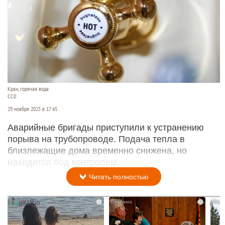
Кран, горячая вода
СС0
29 ноября 2025 в 17:45
Аварийные бригады приступили к устранению
порыва на трубопроводе. Подача тепла в
близлежащие дома временно снижена, но
находится под контролем.
Читать полностью
i
i