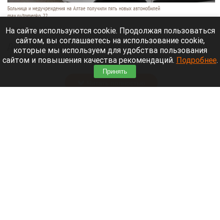
Больница и медучреждения на Алтае получили пять новых автомобилей
max.ru/tomenko_22
6 августа 2026 в 21:40
На сайте используются cookie. Продолжая пользоваться
сайтом, вы соглашаетесь на использование cookie,
Детская горбольница Рубцовска и фельдшерско-
которые мы используем для удобства пользования
акушерские пункты Алтайского края получили
сайтом и повышения качества рекомендаций.
Подробнее
.
пять новых машин.
Принять
Читать полностью
В Барнауле на этапах Кубка России по
шахматам прошли шесть туров