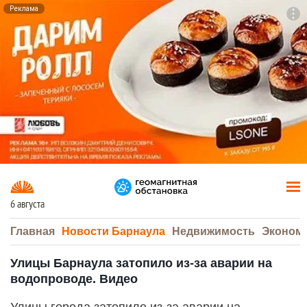
Реклама
To
F7
6 августа
Главная
Новости Барнаула
Недвижимость
Эконом
Улицы Барнаула затопило из-за аварии на
водопроводе. Видео
Улицы города затопило из-за аварии на