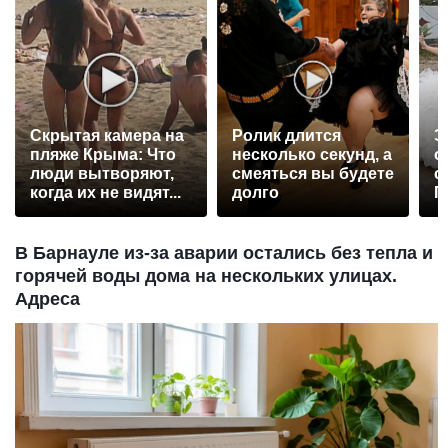
Скрытая камера на
Ролик длится
Э
пляже Крыма: Что
несколько секунд, а
о
люди вытворяют,
смеяться вы будете
с
когда их не видят...
долго
П
р
В Барнауле из-за аварии остались без тепла и
горячей воды дома на нескольких улицах.
Адреса