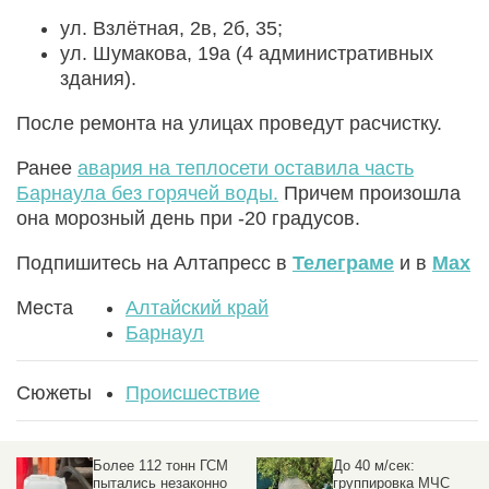
ул. Взлётная, 2в, 2б, 35;
ул. Шумакова, 19а (4 административных
здания).
После ремонта на улицах проведут расчистку.
Ранее
авария на теплосети оставила часть
Барнаула без горячей воды.
Причем произошла
она морозный день при -20 градусов.
Подпишитесь на Алтапресс в
Телеграме
и в
Max
Места
Алтайский край
Барнаул
Сюжеты
Происшествие
Более 112 тонн ГСМ
До 40 м/сек:
пытались незаконно
группировка МЧС