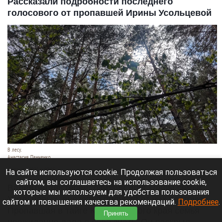
Рассказали подробности последнего
голосового от пропавшей Ирины Усольцевой
В лесу.
Анастасия Панченко
8 августа 2026 в 09:05
На сайте используются cookie. Продолжая пользоваться
сайтом, вы соглашаетесь на использование cookie,
Валентин Дегтерев, близкий друг главы семьи
которые мы используем для удобства пользования
Усольцевых, внезапно получил от них весточку.
сайтом и повышения качества рекомендаций.
Подробнее
.
Пропавшая в тайге Красноярского края семья
Принять
неожиданно дала о себе знать. Он раскрыл