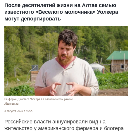
После десятилетий жизни на Алтае семью
известного «Веселого молочника» Уолкера
могут депортировать
На ферме Джастаса Уолкера в Солонешенском районе.
Altapress.ru
8 августа 2026 в 10:05
Российские власти аннулировали вид на
жительство у американского фермера и блогера