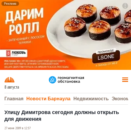
Реклама
To
F7
8 августа
Главная
Новости Барнаула
Недвижимость
Эконом
Улицу Димитрова сегодня должны открыть
для движения
27 июня 2009 в 12:57