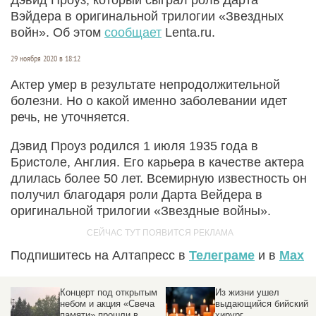
Вэйдера в оригинальной трилогии «Звездных
войн». Об этом
сообщает
Lenta.ru.
29 ноября 2020 в 18:12
Актер умер в результате непродолжительной
болезни. Но о какой именно заболевании идет
речь, не уточняется.
Дэвид Проуз родился 1 июля 1935 года в
Бристоле, Англия. Его карьера в качестве актера
длилась более 50 лет. Всемирную известность он
получил благодаря роли Дарта Вейдера в
оригинальной трилогии «Звездные войны».
Подпишитесь на Алтапресс в
Телеграме
и в
Max
 и
Концерт под открытым
Из жизни ушел
небом и акция «Свеча
выдающийся бийский
»
памяти» прошли в
хирург