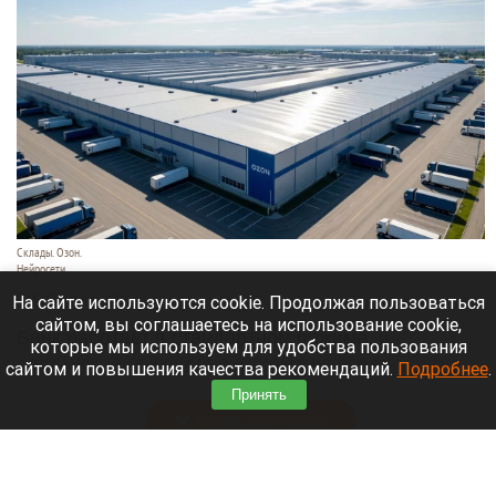
Склады. Озон.
Нейросети
6 августа 2026 в 22:00
На сайте используются cookie. Продолжая пользоваться
сайтом, вы соглашаетесь на использование cookie,
Банк работает в стандартном режиме, и
которые мы используем для удобства пользования
британские санкции не влияют на его
сайтом и повышения качества рекомендаций.
Подробнее
.
деятельность.
Принять
Читать полностью