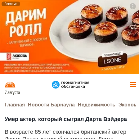
Реклама
To
F7
7 августа
Главная
Новости Барнаула
Недвижимость
Эконом
Умер актер, который сыграл Дарта Вэйдера
В возрасте 85 лет скончался британский актер
Дэвид Проуз, который сыграл роль Дарта