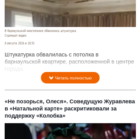
В барнаульской многоэтажке обвалилась штукатурка.
Скриншот видео
8 августа 2026 в 18:35
Штукатурка обвалилась с потолка в
барнаульской квартире, расположенной в центре
города.
Читать полностью
«Не позорься, Олеся». Соведущую Журавлева
в «Натальной карте» раскритиковали за
поддержку «Колобка»