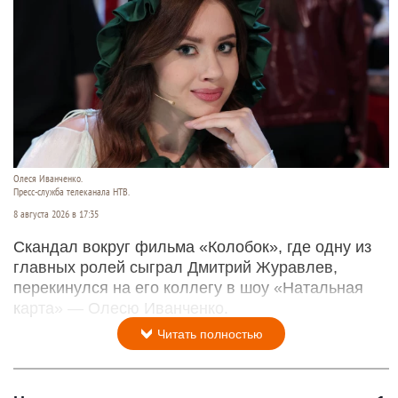
Олеся Иванченко.
Пресс-служба телеканала НТВ.
8 августа 2026 в 17:35
Скандал вокруг фильма «Колобок», где одну из
главных ролей сыграл Дмитрий Журавлев,
перекинулся на его коллегу в шоу «Натальная
карта» — Олесю Иванченко.
Читать полностью