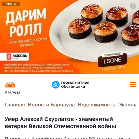
Реклама
To
F7
9 августа
Главная
Новости Барнаула
Недвижимость
Эконом
Умер Алексей Скурлатов - знаменитый
ветеран Великой Отечественной войны
В ночь на 4 ноября на Алтае на 92-м году жизни