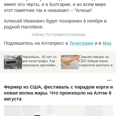
имеет его черты, и в Болгарии, и во всем мире
этот памятник так и называют – "Алеша".
Алексей Иванович будет похоронен 6 ноября в
родной Налобихе.
Подпишитесь на Алтапресс в
Телеграме
и в
Max
Чернобыль. 40 лет со
Семьям павших на
дня катастрофы. Как
СВО бойцов втрое
произошла крупнейшая
сократили выплаты в
 и
техногенная авария
российском регионе
Фермер из США, фестиваль с парадом корги и
новая волна жары. Что произошло на Алтае 8
августа