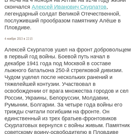
скончался
Алексей Иванович Скурлатов
,
легендарный солдат Великой Отечественной,
послуживший прообразом памятнику Алёше в
Пловдиве.
4 ноября 2013 в 22:15
Алексей Скурлатов ушел на фронт добровольцем
в первый год войны. Боевой путь начал в
декабре 1941 года под Москвой в составе
лыжного батальона 250-й стрелковой дивизии.
Чудом уцелел после нескольких ранений и
тяжелейшей контузии. Участвовал в
освобождении от врага множества городов и сел
России, Украины, Белоруссии, Молдавии,
Румынии, Болгарии. За четыре года войны его
трижды считали погибшим на фронте. Он
единственный из трех братьев-фронтовиков
Скурлатовых вернулся с войны живым. Памятник
советскому воину-освободителю в Пловдиве