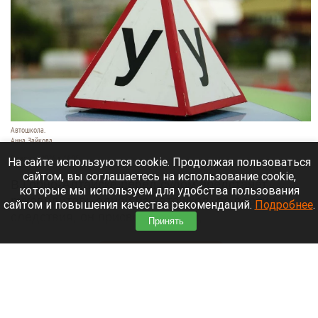
Автошкола.
Анна Зайкова
8 августа 2026 в 16:05
На сайте используются cookie. Продолжая пользоваться
сайтом, вы соглашаетесь на использование cookie,
В Горно-Алтайске перед судом предстанет
которые мы используем для удобства пользования
руководитель одной из автошкол: по версии
сайтом и повышения качества рекомендаций.
Подробнее
.
следствия, он присвоил деньги,
Принять
воспользовавшись полномочиями.
Читать полностью
Ларисе Долиной хотят предложить высокую