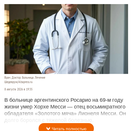
Врач. Доктор. Больница. Лечение
Шедеврум/Altapress.ru
8 августа 2026 в 19:35
В больнице аргентинского Росарио на 69-м году
жизни умер Хорхе Месси — отец восьмикратного
обладателя «Золотого мяча» Лионеля Месси. Он
долго боролся с тяжелой болезнью.
Читать полностью