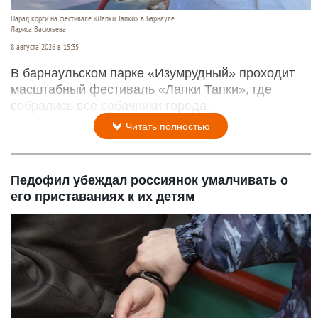
Парад корги на фестивале «Лапки Тапки» в Барнауле.
Лариса Васильева
8 августа 2026 в 15:35
В барнаульском парке «Изумрудный» проходит
масштабный фестиваль «Лапки Тапки», где
собрались все собачники города.
Читать полностью
Педофил убеждал россиянок умалчивать о
его приставаниях к их детям